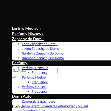
Przewiń
do
zawartości
Loris w Mediach
Perfumy Niszowe
Zapachy do Domu
Loris Zapachy do Domu
Javou Zapachy do Domu
Gardenia Zapachy do Domu
Diamond Zapachy Do Domu
Perfumy
Perfumy Damskie
Szukaj:
Frequency
Perfumy Męskie
Frequency
Perfumy Unisex
Frequency
Dom i Auto
0,00
zł
Zawieszki Zapachowe
Koszyk
Odświeżacz Powietrza Perfumowany 500 ml
Zapach do Auta