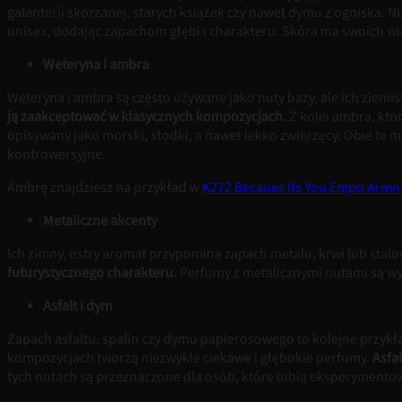
galanterii skórzanej, starych książek czy nawet dymu z ogniska.
unisex, dodając zapachom głębi i charakteru. Skóra ma swoich wie
Weteryna i ambra
Weteryna i ambra są często używane jako nuty bazy, ale ich ziem
ją zaakceptować w klasycznych kompozycjach.
Z kolei ambra, któ
opisywany jako morski, słodki, a nawet lekko zwierzęcy. Obie te 
kontrowersyjne.
Ambrę znajdziesz na przykład w
K272 Becaues Its You Empo Armn 
Metaliczne akcenty
Ich zimny, ostry aromat przypomina zapach metalu, krwi lub stal
futurystycznego charakteru.
Perfumy z metalicznymi nutami są wy
Asfalt i dym
Zapach asfaltu, spalin czy dymu papierosowego to kolejne przy
kompozycjach tworzą niezwykle ciekawe i głębokie perfumy.
Asfa
tych nutach są przeznaczone dla osób, które lubią eksperymentow