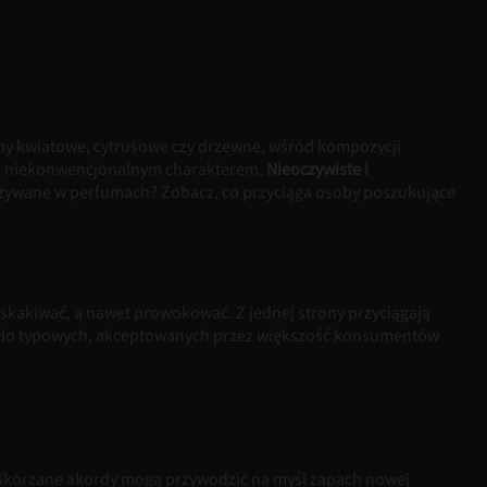
chy kwiatowe, cytrusowe czy drzewne, wśród kompozycji
oim niekonwencjonalnym charakterem.
Nieoczywiste i
 używane w perfumach? Zobacz, co przyciąga osoby poszukujące
kakiwać, a nawet prowokować. Z jednej strony przyciągają
e do typowych, akceptowanych przez większość konsumentów
kórzane akordy mogą przywodzić na myśl zapach nowej