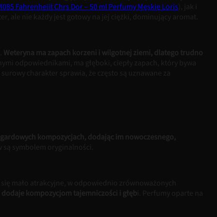
085 Fahrenheiit Chrs Dor – 50 ml Perfumy Męskie Loris
), jak i
, ale nie każdy jest gotowy na jej ciężki, dominujący aromat.
u.
Weteryna ma zapach korzeni i wilgotnej ziemi, dlatego trudno
znymi odpowiednikami, ma głęboki, ciepły zapach, który bywa
h surowy charakter sprawia, że często są uznawane za
wangardowych kompozycjach, dodając im nowoczesnego,
w są symbolem oryginalności.
ą się mało atrakcyjne, w odpowiednio zrównoważonych
m dodaje kompozycjom tajemniczości i głęb
i. Perfumy oparte na