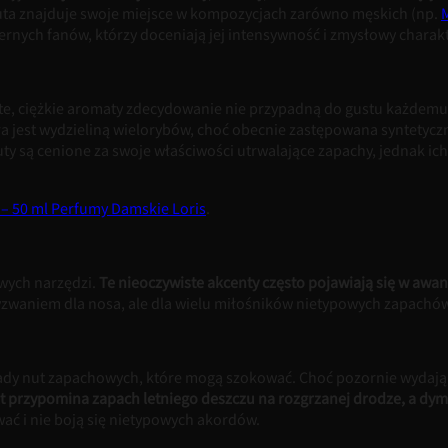
 Nuta znajduje swoje miejsce w kompozycjach zarówno męskich (np.
M
rnych fanów, którzy doceniają jej intensywność i zmysłowy charakter
iste, ciężkie aromaty zdecydowanie nie przypadną do gustu każdem
ra jest wydzieliną wielorybów, choć obecnie zastępowana syntetyc
nuty są cenione za swoje właściwości utrwalające zapachy, jednak ic
– 50 ml Perfumy Damskie Loris
.
owych narzędzi.
Te nieoczywiste akcenty często pojawiają się w a
zwaniem dla nosa, ale dla wielu miłośników nietypowych zapachó
kłady nut zapachowych, które mogą szokować. Choć pozornie wydaj
lt przypomina zapach letniego deszczu na rozgrzanej drodze, a dy
ać i nie boją się nietypowych akordów.