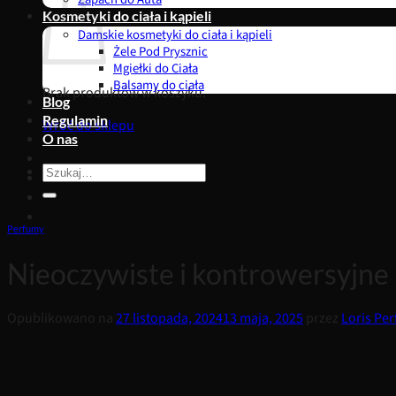
Kosmetyki do ciała i kąpieli
Damskie kosmetyki do ciała i kąpieli
Żele Pod Prysznic
Mgiełki do Ciała
Balsamy do ciała
Brak produktów w koszyku.
Blog
Regulamin
Wróć do sklepu
O nas
Szukaj:
Perfumy
Nieoczywiste i kontrowersyjne
Opublikowano na
27 listopada, 2024
13 maja, 2025
przez
Loris Pe