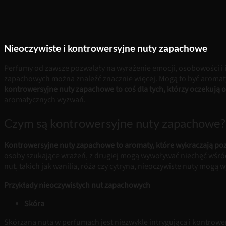
Nieoczywiste i kontrowersyjne nuty zapachowe
Perfumy od zawsze pozwalały na wyrażenie emocji, osobowości i 
zapachowych można znaleźć znacznie więcej. Mogą to być aromat
kontrowersyjne nuty zapachowe to coś dla tych, którzy oczekują
aromatycznych wyzwań.
Czym są kontrowersyjne nuty zapachowe?
Kontrowersyjne nuty zapachowe to aromaty, które wykraczają poz
osoby szukające wrażeń, z drugiej mogą wywoływać niechęć wśr
nut, takich jak wanilia, róża czy cytryna, nieoczywiste nuty mogą
Przykłady nieoczywistych nut zapachowych
Skóra
Skórzana nuta w perfumach jest niezwykle intrygująca i kontrowe