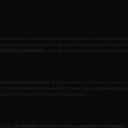
indywidualności. Choć większość z nas dobrze zna klasyczne zapa
y, które wywołują skrajne emocje, często szokują i zaskakują sw
 od perfum wyjątkowości.
Jakie są najbardziej nietypowe składniki
a tradycyjne ramy perfum.
Mogą wywoływać mieszane odczucia, zas
ód zwolenników bardziej klasycznych zapachów. W przeciwieństwi
 wywoływać zdziwienie lub nawet dezorientację.
rsyjna.
Jej charakter jest mocny, surowy, a czasami nawet duszący.
S