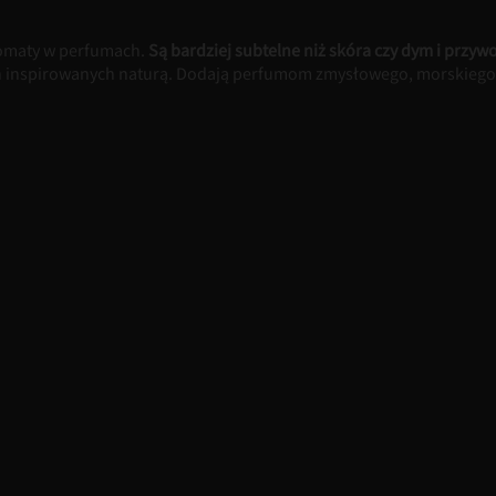
aromaty w perfumach.
Są bardziej subtelne niż skóra czy dym i przywo
h inspirowanych naturą. Dodają perfumom zmysłowego, morskiego 