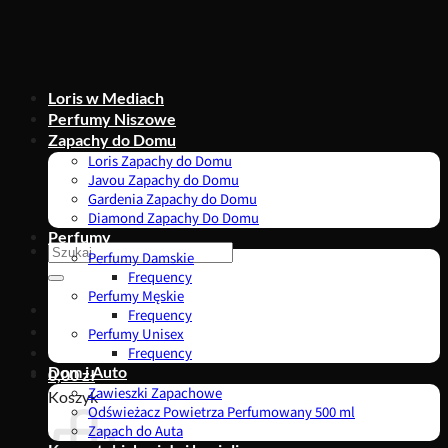
Przewiń
do
zawartości
Loris w Mediach
Perfumy Niszowe
Zapachy do Domu
Loris Zapachy do Domu
Javou Zapachy do Domu
Gardenia Zapachy do Domu
Diamond Zapachy Do Domu
Perfumy
Szukaj:
Perfumy Damskie
Frequency
Perfumy Męskie
Frequency
Perfumy Unisex
Frequency
Dom i Auto
0,00
zł
Zawieszki Zapachowe
Koszyk
Odświeżacz Powietrza Perfumowany 500 ml
Zapach do Auta