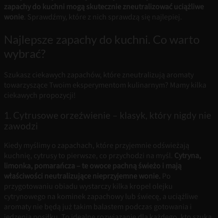
zapachy do kuchni mogą skutecznie zneutralizować uciążliwe
wonie
. Sprawdźmy, które z nich sprawdzą się najlepiej.
Najlepsze zapachy do kuchni. Co warto
wybrać?
Szukasz ciekawych zapachów, które zneutralizują aromaty
towarzyszące Twoim eksperymentom kulinarnym? Mamy kilka
ciekawych propozycji!
1. Cytrusowe orzeźwienie – klasyk, który nigdy nie
zawodzi
Kiedy myślimy o zapachach, które przyjemnie odświeżają
kuchnię, cytrusy to pierwsze, co przychodzi na myśl.
Cytryna,
limonka, pomarańcza – te owoce pachną świeżo i mają
właściwości neutralizujące nieprzyjemne wonie.
Po
przygotowaniu obiadu wystarczy kilka kropel olejku
cytrynowego na kominek zapachowy lub świecę, a uciążliwe
aromaty nie będą już takim balastem podczas gotowania i
jedzenia posiłku. To idealne rozwiązanie dla każdego, kto szuka