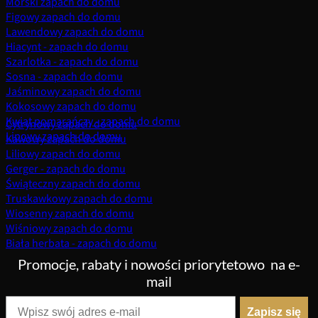
Morski zapach do domu
Figowy zapach do domu
Lawendowy zapach do domu
Hiacynt - zapach do domu
Szarlotka - zapach do domu
Sosna - zapach do domu
Jaśminowy zapach do domu
Kokosowy zapach do domu
Kwiat pomarańczy - zapach do domu
Cytrynowy zapach do domu
Lipowy zapach do domu
Kawowy zapach do domu
Liliowy zapach do domu
Gerger - zapach do domu
Świąteczny zapach do domu
Truskawkowy zapach do domu
Wiosenny zapach do domu
Wiśniowy zapach do domu
Biała herbata - zapach do domu
Promocje, rabaty i nowości priorytetowo
na e-
mail
Zapisz się