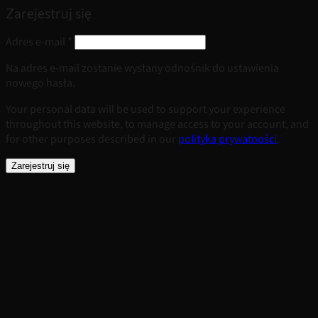
Zarejestruj się
Wymagane
Adres e-mail
*
Na adres e-mail zostanie wysłany odnośnik do ustawienia
nowego hasła.
Your personal data will be used to support your experience
throughout this website, to manage access to your account, and
for other purposes described in our
polityka prywatności
.
Zarejestruj się