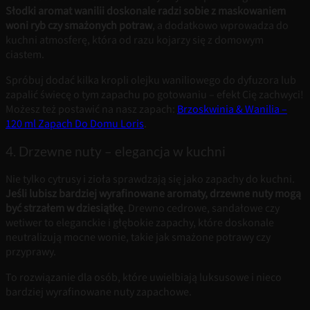
Słodki aromat wanilii doskonale radzi sobie z maskowaniem
woni ryb czy smażonych potraw
, a dodatkowo wprowadza do
kuchni atmosferę, która od razu kojarzy się z domowym
ciastem.
Spróbuj dodać kilka kropli olejku waniliowego do dyfuzora lub
zapalić świecę o tym zapachu po gotowaniu – efekt Cię zachwyci!
Możesz też postawić na nasz zapach:
Brzoskwinia & Wanilia –
120 ml Zapach Do Domu Loris
.
4. Drzewne nuty – elegancja w kuchni
Nie tylko cytrusy i zioła sprawdzają się jako zapachy do kuchni.
Jeśli lubisz bardziej wyrafinowane aromaty, drzewne nuty mogą
być strzałem w dziesiątkę.
Drewno cedrowe, sandałowe czy
wetiwer to eleganckie i głębokie zapachy, które doskonale
neutralizują mocne wonie, takie jak smażone potrawy czy
przyprawy.
To rozwiązanie dla osób, które uwielbiają luksusowe i nieco
bardziej wyrafinowane nuty zapachowe.