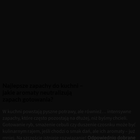
Najlepsze zapachy do kuchni –
jakie aromaty neutralizują
zapach gotowania?
W kuchni powstają pyszne potrawy, ale również… intensywne
zapachy, które często pozostają na dłużej, niż byśmy chcieli.
Gotowanie ryb, smażenie cebuli czy duszenie czosnku może być
kulinarnym rajem, jeśli chodzi o smak dań, ale ich aromaty – już
mniej. Na szczęście istnieje rozwiązanie!
Odpowiednio dobrane