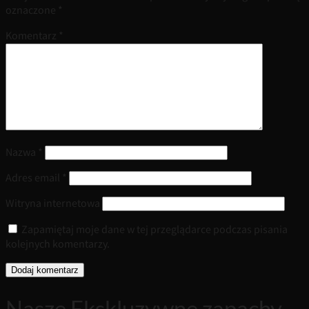
oznaczone
*
Komentarz
*
Nazwa
*
Adres email
*
Witryna internetowa
Zapamiętaj moje dane w tej przeglądarce podczas pisania
kolejnych komentarzy.
Nasze Ekskluzywne zapachy