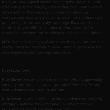
trwały aromat. Zapach otwiera się energetyzującymi nutami
różowego pieprzu i cytryny, które dodają perfumom świeżości
oraz dynamiki. W sercu zapachu lawenda i olibanum
wprowadzają elegancką głębię oraz wyrafinowany charakter,
podkreślając nowoczesny styl noszącego. Baza zapachu to
ciepłe akordy wanilii, fasoli tonka oraz bursztynu, które
zapewniają trwałość oraz zmysłowy, otulający ślad na skórze.
M231
to zapach idealny zarówno na co dzień, jak i na specjalne
okazje. Pozostawia niezapomniane wrażenie i podkreśla siłę
oraz elegancję współczesnego mężczyzny.
Nuty Zapachowa:
Nuty Główy:
Orzeźwiający różowy pieprz i cytryna zapewniają
energetyczny początek, tworząc poczucie świeżości. Te nuty
tworzą dynamiczną strukturę perfumu.
Nuta Serca:
Lawenda i olibanum dodają sofistykowanej głębi,
oferując wyjątkowe doświadczenie. Te nuty zapachowe
podkreślają elegancką postawę mężczyzny.