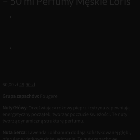
– 50 ml Perfumy Męskie Loris
Pierwotna
Aktualna
60,00
zł
49,90
zł
cena
cena
Grupa zapachów:
Fougere
wynosiła:
wynosi:
60,00 zł.
49,90 zł.
Nuty Główy:
Orzeźwiający różowy pieprz i cytryna zapewniają
energetyczny początek, tworząc poczucie świeżości. Te nuty
tworzą dynamiczną strukturę perfumu.
Nuta Serca:
Lawenda i olibanum dodają sofistykowanej głębi,
oferując wyjątkowe doświadczenie. Te nuty zapachowe