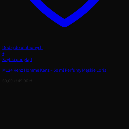
Dodaj do ulubionych
+
Szybki podgląd
M124 Kenz Homme Kenz – 50 ml Perfumy Męskie Loris
Pierwotna
Aktualna
60,00
zł
49,90
zł
cena
cena
wynosiła:
wynosi:
60,00 zł.
49,90 zł.