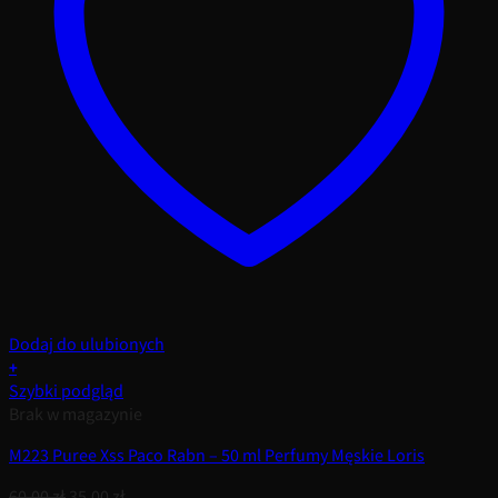
Dodaj do ulubionych
+
Szybki podgląd
Brak w magazynie
M223 Puree Xss Paco Rabn – 50 ml Perfumy Męskie Loris
Pierwotna
Aktualna
60,00
zł
35,00
zł