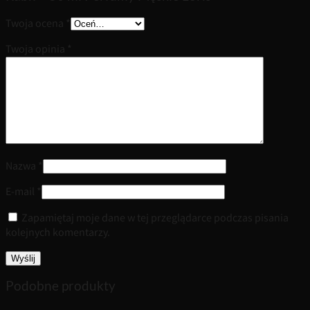
Twoja ocena
*
Twoja opinia
*
Nazwa
*
E-mail
*
Zapamiętaj moje dane w tej przeglądarce podczas pisania
kolejnych komentarzy.
Podobne produkty