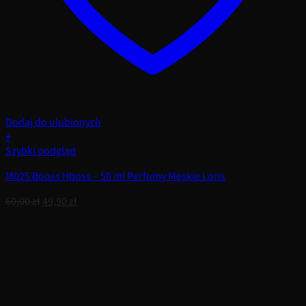
Dodaj do ulubionych
+
Szybki podgląd
M025 Booss Hboss – 50 ml Perfumy Męskie Loris
Pierwotna
Aktualna
60,00
zł
49,90
zł
cena
cena
wynosiła:
wynosi:
60,00 zł.
49,90 zł.