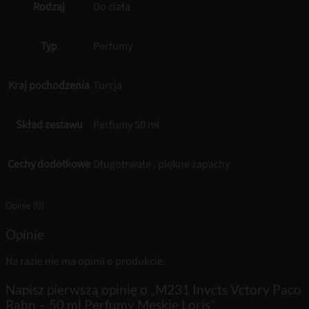
Rodzaj
Do ciała
Typ
Perfumy
Kraj pochodzenia
Turcja
Skład zestawu
Perfumy 50 ml
Cechy dodotkowe
Długotrwałe , piękne zapachy
Opinie (0)
Opinie
Na razie nie ma opinii o produkcie.
Napisz pierwszą opinię o „M231 Invcts Vctory Paco
Rabn – 50 ml Perfumy Męskie Loris”