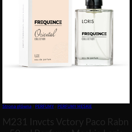
Strona główna
/
PERFUMY
/
PERFUMY MĘSKIE
M231 Invcts Vctory Paco Rabn