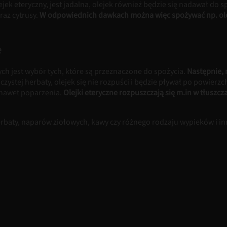
ejek eteryczny, jest jadalna, olejek również będzie się nadawał do s
raz cytrusy.
W odpowiednich dawkach można więc spożywać np. olej
e
 jest wybór tych, które są przeznaczone do spożycia.
Następnie, 
zystej herbaty, olejek się nie rozpuści i będzie pływał po powierzc
 nawet poparzenia.
Olejki eteryczne rozpuszczają się m.in w tłuszc
baty, naparów ziołowych, kawy czy różnego rodzaju wypieków i in