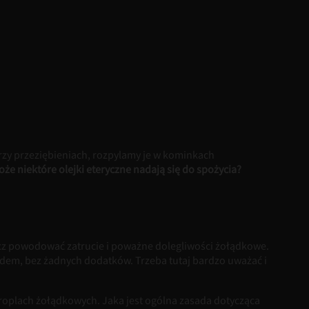
przy przeziębieniach, rozpylamy je w kominkach
że niektóre olejki eteryczne nadają się do spożycia?
ęcz powodować zatrucie i poważne dolegliwości żołądkowe.
ładem, bez żadnych dodatków. Trzeba tutaj bardzo uważać i
kroplach żołądkowych. Jaka jest ogólna zasada dotycząca