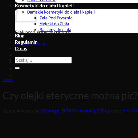
Kosmetyki do ciała i kąpieli
Damskie kosmetyki do ciała i kąpieli
Żele Pod Prysznic
Mgiełki do Ciała
Balsamy do ciała
Brak produktów w koszyku.
Blog
Regulamin
Wróć do sklepu
O nas
Szukaj:
Porady
Czy olejki eteryczne można pić?
Opublikowano na
23 lutego, 2024
10 kwietnia, 2024
przez
Loris Pe