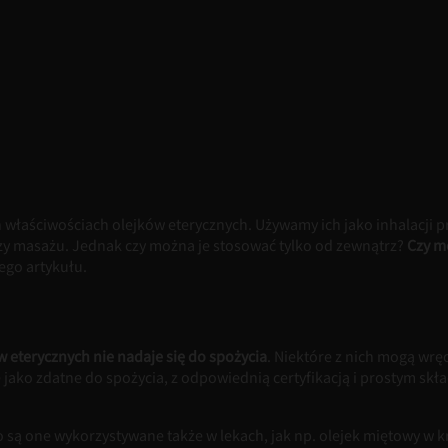
h właściwościach olejków eterycznych. Używamy ich jako inhalacji 
rzy masażu. Jednak czy można je stosować tylko od zewnątrz?
Czy mo
ego artykułu.
eterycznych nie nadaje się do spożycia
. Niektóre z nich mogą wr
 jako zdatne do spożycia, z odpowiednią certyfikacją i prostym sk
to są one wykorzystywane także w lekach, jak np. olejek miętowy w 