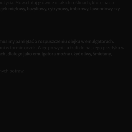
pożycia. Mowa tutaj głównie o takich roślinach, które na co
ek miętowy, bazyliowy, cytrynowy, imbirowy, lawendowy czy
musimy pamiętać o rozpuszczeniu olejku w emulgatorach.
hni w formie oczek. Więc po wypiciu trafi do naszego przełyku w
zach, dlatego jako emulgatora można użyć oliwy, śmietany,
nych potraw.