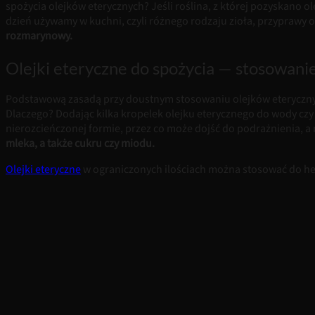
spożycia olejków eterycznych? Jeśli roślina, z której pozyskano ol
dzień używamy w kuchni, czyli różnego rodzaju zioła, przyprawy o
rozmarynowy.
Olejki eteryczne do spożycia — stosowani
Podstawową zasadą przy doustnym stosowaniu olejków eterycznych
Dlaczego? Dodając kilka kropelek olejku eterycznego do wody czy c
nierozcieńczonej formie, przez co może dojść do podrażnienia, a
mleka, a także cukru czy miodu.
Olejki eteryczne
w ograniczonych ilościach można stosować do her