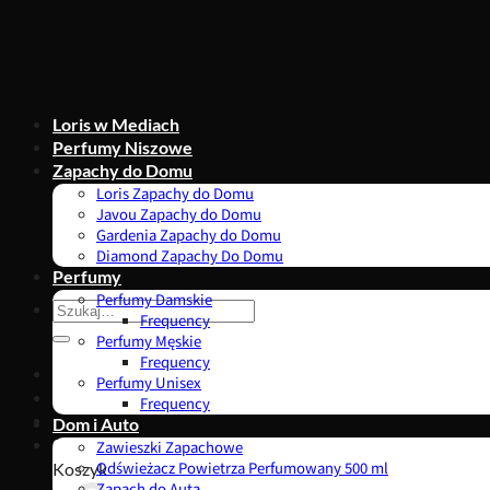
Przewiń
do
zawartości
Loris w Mediach
Perfumy Niszowe
Zapachy do Domu
Loris Zapachy do Domu
Javou Zapachy do Domu
Gardenia Zapachy do Domu
Diamond Zapachy Do Domu
Perfumy
Perfumy Damskie
Szukaj:
Frequency
Perfumy Męskie
Frequency
Perfumy Unisex
Frequency
Dom i Auto
0,00
zł
Zawieszki Zapachowe
Koszyk
Odświeżacz Powietrza Perfumowany 500 ml
Zapach do Auta