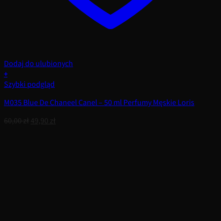
Dodaj do ulubionych
+
Szybki podgląd
M035 Blue De Chaneel Canel – 50 ml Perfumy Męskie Loris
Pierwotna
Aktualna
60,00
zł
49,90
zł
cena
cena
wynosiła:
wynosi:
60,00 zł.
49,90 zł.