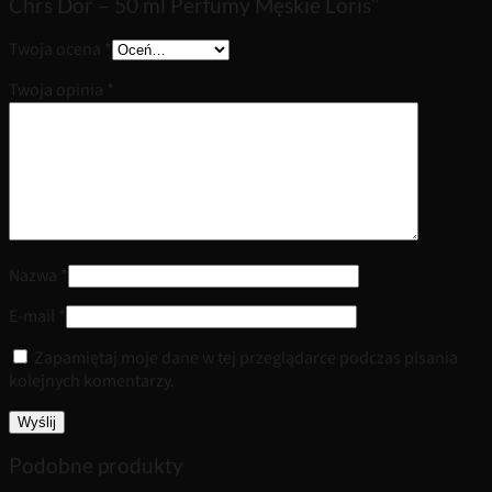
Chrs Dor – 50 ml Perfumy Męskie Loris”
Twoja ocena
*
Twoja opinia
*
Nazwa
*
E-mail
*
Zapamiętaj moje dane w tej przeglądarce podczas pisania
kolejnych komentarzy.
Podobne produkty