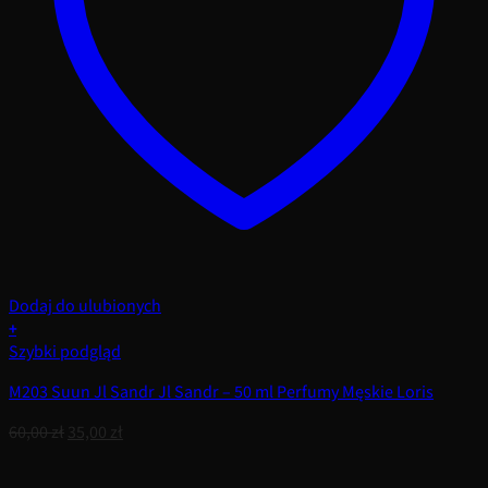
Dodaj do ulubionych
+
Szybki podgląd
M203 Suun Jl Sandr Jl Sandr – 50 ml Perfumy Męskie Loris
Pierwotna
Aktualna
60,00
zł
35,00
zł
cena
cena
wynosiła:
wynosi: