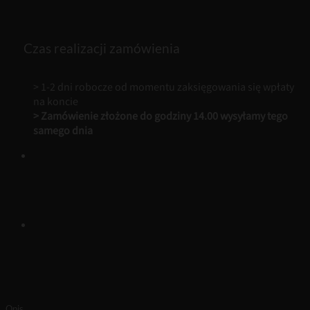
Chrs
Dor
–
Czas realizacji zamówienia
50
ml
Perfumy
> 1-2 dni robocze od momentu zaksięgowania się wpłaty
Męskie
na koncie
Loris
> Zamówienie złożone do godziny 14.00 wysyłamy tego
samego dnia
Opis