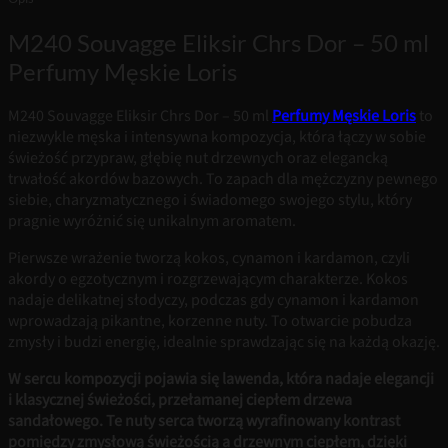
M240 Souvagge Eliksir Chrs Dor – 50 ml
Perfumy Męskie Loris
M240 Souvagge Eliksir Chrs Dor – 50 ml
Perfumy Męskie Loris
to
niezwykle męska i intensywna kompozycja, która łączy w sobie
świeżość przypraw, głębię nut drzewnych oraz elegancką
trwałość akordów bazowych. To zapach dla mężczyzny pewnego
siebie, charyzmatycznego i świadomego swojego stylu, który
pragnie wyróżnić się unikalnym aromatem.
Pierwsze wrażenie tworzą kokos, cynamon i kardamon, czyli
akordy o egzotycznym i rozgrzewającym charakterze. Kokos
nadaje delikatnej słodyczy, podczas gdy cynamon i kardamon
wprowadzają pikantne, korzenne nuty. To otwarcie pobudza
zmysły i budzi energię, idealnie sprawdzając się na każdą okazję.
W sercu kompozycji pojawia się lawenda, która nadaje elegancji
i klasycznej świeżości, przełamanej ciepłem drzewa
sandałowego. Te nuty serca tworzą wyrafinowany kontrast
pomiędzy zmysłową świeżością a drzewnym ciepłem, dzięki