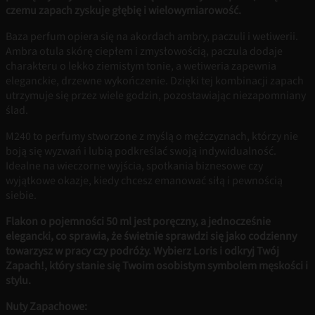
czemu zapach zyskuje głębię i wielowymiarowość.
Baza perfum opiera się na akordach ambry, paczuli i wetiwerii.
Ambra otula skórę ciepłem i zmysłowością, paczula dodaje
charakteru o lekko ziemistym tonie, a wetiweria zapewnia
eleganckie, drzewne wykończenie. Dzięki tej kombinacji zapach
utrzymuje się przez wiele godzin, pozostawiając niezapomniany
ślad.
M240 to perfumy stworzone z myślą o mężczyznach, którzy nie
boją się wyzwań i lubią podkreślać swoją indywidualność.
Idealne na wieczorne wyjścia, spotkania biznesowe czy
wyjątkowe okazje, kiedy chcesz emanować siłą i pewnością
siebie.
Flakon o pojemności 50 ml jest poręczny, a jednocześnie
elegancki, co sprawia, że świetnie sprawdzi się jako codzienny
towarzysz w pracy czy podróży. Wybierz Loris i odkryj Twój
Zapach!, który stanie się Twoim osobistym symbolem męskości i
stylu.
Nuty Zapachowe: