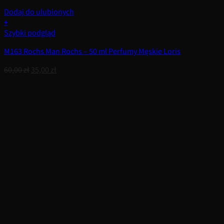
Dodaj do ulubionych
+
Szybki podgląd
M163 Rochs Man Rochs – 50 ml Perfumy Męskie Loris
Pierwotna
Aktualna
60,00
zł
35,00
zł
cena
cena
wynosiła:
wynosi:
60,00 zł.
35,00 zł.