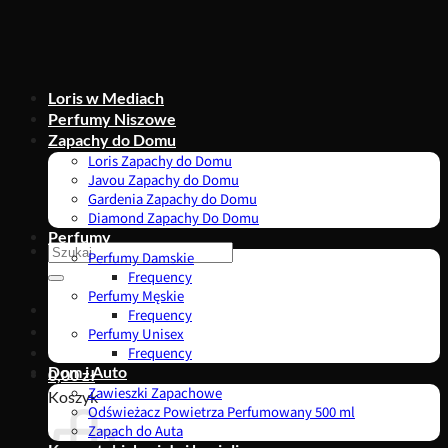
Przewiń
do
zawartości
Loris w Mediach
Perfumy Niszowe
Zapachy do Domu
Loris Zapachy do Domu
Javou Zapachy do Domu
Gardenia Zapachy do Domu
Diamond Zapachy Do Domu
Perfumy
Szukaj:
Perfumy Damskie
Frequency
Perfumy Męskie
Frequency
Perfumy Unisex
Frequency
Dom i Auto
0,00
zł
Zawieszki Zapachowe
Koszyk
Odświeżacz Powietrza Perfumowany 500 ml
Zapach do Auta