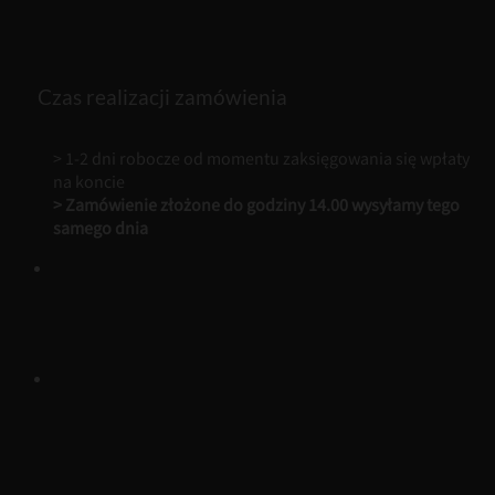
Cret
-
50
ml
Czas realizacji zamówienia
Perfumy
Męskie
Loris
> 1-2 dni robocze od momentu zaksięgowania się wpłaty
na koncie
> Zamówienie złożone do godziny 14.00 wysyłamy tego
samego dnia