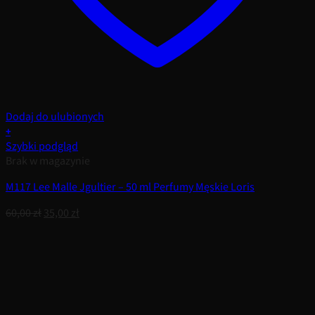
Dodaj do ulubionych
+
Szybki podgląd
Brak w magazynie
M117 Lee Malle Jgultier – 50 ml Perfumy Męskie Loris
Pierwotna
Aktualna
60,00
zł
35,00
zł
cena
cena
wynosiła:
wynosi:
60,00 zł.
35,00 zł.