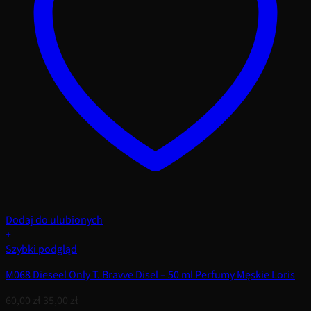
Dodaj do ulubionych
+
Szybki podgląd
M068 Dieseel Only T. Bravve Disel – 50 ml Perfumy Męskie Loris
Pierwotna
Aktualna
60,00
zł
35,00
zł