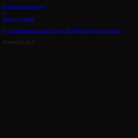
Dodaj do ulubionych
+
Szybki podgląd
M157 Pollo Bluue Ralph Lren – 50 ml Perfumy Męskie Loris
Pierwotna
Aktualna
60,00
zł
35,00
zł
cena
cena
wynosiła:
wynosi:
60,00 zł.
35,00 zł.