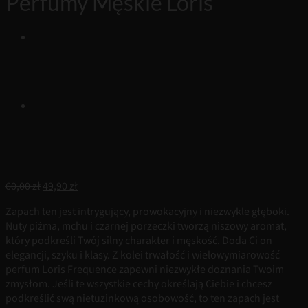
Perfumy Męskie Loris
Pierwotna
Aktualna
60,00
zł
49,90
zł
cena
cena
Zapach ten jest intrygujący, prowokacyjny i niezwykle głęboki.
wynosiła:
wynosi:
Nuty piżma, mchu i czarnej porzeczki tworzą niszowy aromat,
60,00 zł.
49,90 zł.
który podkreśli Twój silny charakter i męskość. Doda Ci on
elegancji, szyku i klasy. Z kolei trwałość i wielowymiarowość
perfum Loris Frequence zapewni niezwykłe doznania Twoim
zmysłom. Jeśli te wszystkie cechy określają Ciebie i chcesz
podkreślić swą nietuzinkową osobowość, to ten zapach jest