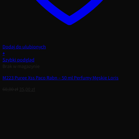
Dodaj do ulubionych
+
Szybki podgląd
Brak w magazynie
M223 Puree Xss Paco Rabn – 50 ml Perfumy Męskie Loris
Pierwotna
Aktualna
60,00
zł
35,00
zł
cena
cena
wynosiła:
wynosi:
60,00 zł.
35,00 zł.