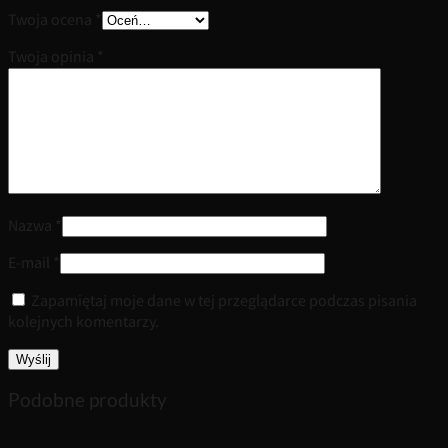
Twoja ocena
*
Twoja opinia
*
Nazwa
*
E-mail
*
Zapamiętaj moje dane w tej przeglądarce podczas pisania
kolejnych komentarzy.
Podobne produkty