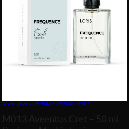
Strona główna
/
PERFUMY
/
PERFUMY MĘSKIE
M013 Aveentus Cret – 50 ml