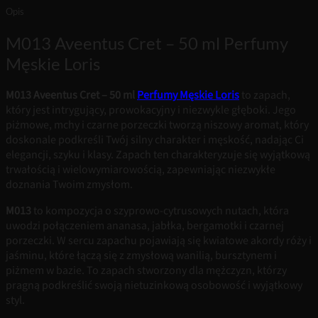
Opis
M013 Aveentus Cret – 50 ml Perfumy
Męskie Loris
M013 Aveentus Cret – 50 ml
Perfumy Męskie Loris
to zapach,
który jest intrygujący, prowokacyjny i niezwykle głęboki. Jego
piżmowe, mchy i czarne porzeczki tworzą niszowy aromat, który
doskonale podkreśli Twój silny charakter i męskość, nadając Ci
elegancji, szyku i klasy. Zapach ten charakteryzuje się wyjątkową
trwałością i wielowymiarowością, zapewniając niezwykłe
doznania Twoim zmysłom.
M013
to kompozycja o szyprowo-cytrusowych nutach, która
uwodzi połączeniem ananasa, jabłka, bergamotki i czarnej
porzeczki. W sercu zapachu pojawiają się kwiatowe akordy róży i
jaśminu, które łączą się z zmysłową wanilią, bursztynem i
piżmem w bazie. To zapach stworzony dla mężczyzn, którzy
pragną podkreślić swoją nietuzinkową osobowość i wyjątkowy
styl.