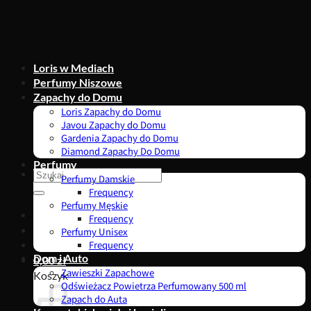
Przewiń
do
zawartości
Loris w Mediach
Perfumy Niszowe
Zapachy do Domu
Loris Zapachy do Domu
Javou Zapachy do Domu
Gardenia Zapachy do Domu
Diamond Zapachy Do Domu
Perfumy
Szukaj:
Perfumy Damskie
Frequency
Perfumy Męskie
Frequency
Perfumy Unisex
Frequency
Dom i Auto
0,00
zł
Zawieszki Zapachowe
Koszyk
Odświeżacz Powietrza Perfumowany 500 ml
Zapach do Auta