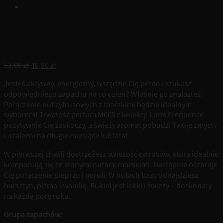
Pierwotna
Aktualna
53,00
zł
49,90
zł
cena
cena
Jesteś aktywny, energiczny, wszędzie Cię pełno i szukasz
wynosiła:
wynosi:
odpowiedniego zapachu na co dzień? Właśnie go znalazłeś!
53,00 zł.
49,90 zł.
Połączenie nut cytrusowych z morskimi będzie idealnym
wyborem! Trwałość perfum M008 z kolekcji Loris Frequence
pozytywnie Cię zaskoczy, a świeży aromat pobudzi Twoje zmysły
i uzależni na długie miesiące lub lata!
W pierwszej chwili dostrzeżesz świeżość cytrusów, która idealnie
komponują się ze słonymi nutami morskimi. Następnie oczaruje
Cię połączenie pieprzu i neroli. W nutach bazy odnajdziesz
bursztyn, piżmo i wanilię. Bukiet jest lekki i świeży – doskonały
na każdą porę roku.
Grupa zapachów: