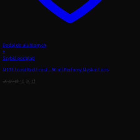
Dodaj do ulubionych
+
Szybki podgląd
M131 Lcost Red Lcost – 50 ml Perfumy Męskie Loris
Pierwotna
Aktualna
60,00
zł
49,90
zł
cena
cena
wynosiła:
wynosi:
60,00 zł.
49,90 zł.