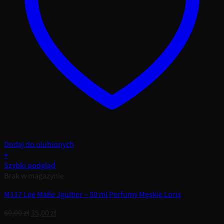
Dodaj do ulubionych
+
Szybki podgląd
Brak w magazynie
M117 Lee Malle Jgultier – 50 ml Perfumy Męskie Loris
Pierwotna
Aktualna
60,00
zł
35,00
zł
cena
cena