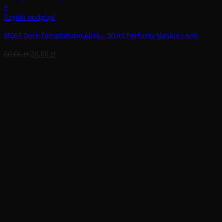
+
Szybki podgląd
M065 Dark Temptatsion Akse – 50 ml Perfumy Męskie Loris
Pierwotna
Aktualna
60,00
zł
35,00
zł
cena
cena
wynosiła:
wynosi:
60,00 zł.
35,00 zł.