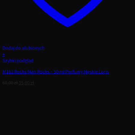
Dodaj do ulubionych
+
Szybki podgląd
M163 Rochs Man Rochs – 50 ml Perfumy Męskie Loris
Pierwotna
Aktualna
60,00
zł
35,00
zł
cena
cena
wynosiła:
wynosi:
60,00 zł.
35,00 zł.