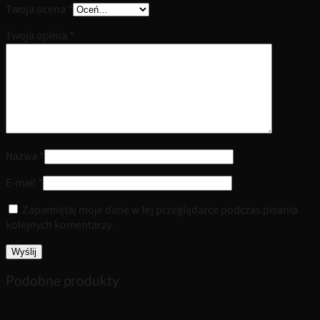
Twoja ocena
*
Twoja opinia
*
Nazwa
*
E-mail
*
Zapamiętaj moje dane w tej przeglądarce podczas pisania
kolejnych komentarzy.
Podobne produkty