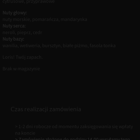
cytrusowe, przyprawowe
Nuty głowy:
nuty morskie, pomarańcza, mandarynka
Nuty serca:
neroli, pieprz, cedr
Nuty bazy:
wanilia, wetiweria, bursztyn, białe piżmo, fasola tonka
Loris! Twój zapach.
Brak w magazynie
Czas realizacji zamówienia
> 1-2 dni robocze od momentu zaksięgowania się wpłaty
na koncie
> Zamówienie złożone do godziny 14.00 wysyłamy tego