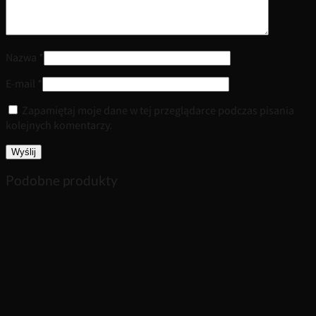
Nazwa
*
E-mail
*
Zapamiętaj moje dane w tej przeglądarce podczas pisania
kolejnych komentarzy.
Podobne produkty