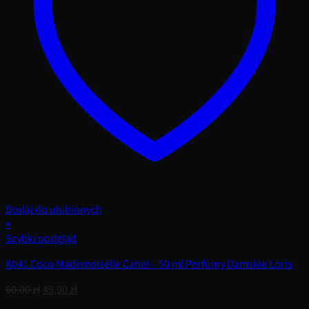
Dodaj do ulubionych
+
Szybki podgląd
K041 Coco Mademoiselle Canel – 50 ml Perfumy Damskie Loris
Pierwotna
Aktualna
60,00
zł
49,90
zł
cena
cena