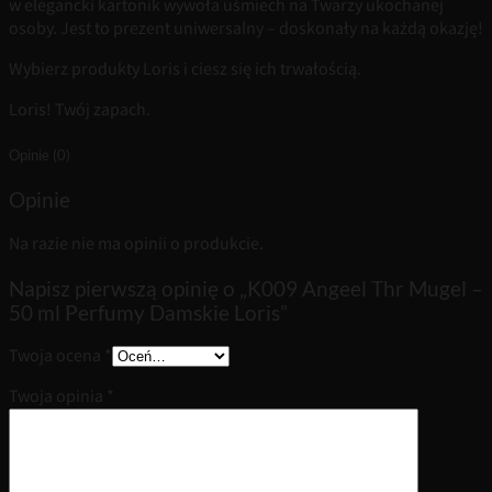
w elegancki kartonik wywoła uśmiech na Twarzy ukochanej
osoby. Jest to prezent uniwersalny – doskonały na każdą okazję!
Wybierz produkty Loris i ciesz się ich trwałością.
Loris! Twój zapach.
Opinie (0)
Opinie
Na razie nie ma opinii o produkcie.
Napisz pierwszą opinię o „K009 Angeel Thr Mugel –
50 ml Perfumy Damskie Loris”
Twoja ocena
*
Twoja opinia
*