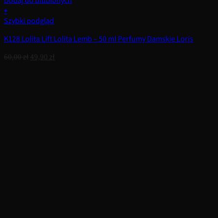
Dodaj do ulubionych
+
Szybki podgląd
K128 Lolita Lift Lolita Lemb – 50 ml Perfumy Damskie Loris
Pierwotna
Aktualna
60,00
zł
49,90
zł
cena
cena
wynosiła:
wynosi:
60,00 zł.
49,90 zł.