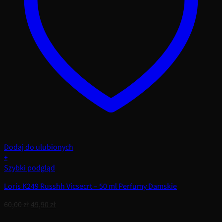
Dodaj do ulubionych
+
Szybki podgląd
Loris K249 Russhh Vicsecrt – 50 ml Perfumy Damskie
Pierwotna
Aktualna
60,00
zł
49,90
zł
cena
cena