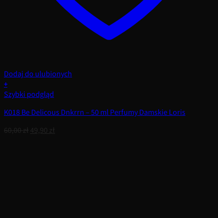
Dodaj do ulubionych
+
Szybki podgląd
K018 Be Delicous Dnkrrn – 50 ml Perfumy Damskie Loris
Pierwotna
Aktualna
60,00
zł
49,90
zł
cena
cena
wynosiła:
wynosi:
60,00 zł.
49,90 zł.