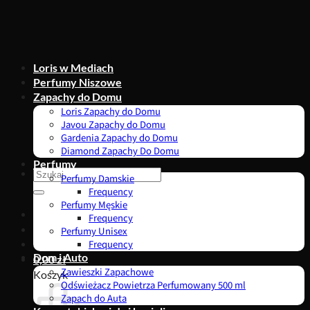
Przewiń
do
zawartości
Loris w Mediach
Perfumy Niszowe
Zapachy do Domu
Loris Zapachy do Domu
Javou Zapachy do Domu
Gardenia Zapachy do Domu
Diamond Zapachy Do Domu
Perfumy
Szukaj:
Perfumy Damskie
Frequency
Perfumy Męskie
Frequency
Perfumy Unisex
Frequency
Dom i Auto
0,00
zł
Zawieszki Zapachowe
Koszyk
Odświeżacz Powietrza Perfumowany 500 ml
Zapach do Auta