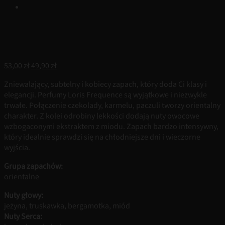
Pierwotna
Aktualna
53,00
zł
49,90
zł
cena
cena
Zniewalający, subtelny i kobiecy zapach, który doda Ci klasy i
wynosiła:
wynosi:
elegancji. Perfumy Loris Frequence są wyjątkowe i niezwykle
53,00 zł.
49,90 zł.
trwałe. Połączenie czekolady, karmelu, paczuli tworzy orientalny
charakter. Z kolei odrobiny lekkości dodają nuty owocowe
wzbogaconymi ekstraktem z miodu. Zapach bardzo intensywny,
który idealnie sprawdzi się na chłodniejsze dni i wieczorne
wyjścia.
Grupa zapachów:
orientalne
Nuty głowy:
jeżyna, truskawka, bergamotka, miód
Nuty Serca: