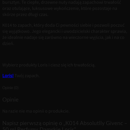
bursztyn. Te ciepłe, drzewne nuty nadają zapachowi trwałość
oraz otulające, luksusowe wykończenie, które pozostaje na
skórze przez długi czas.
K014 to zapach, który doda Ci pewności siebie i pozwoli poczuć
się wyjątkowo. Jego elegancki i uwodzicielski charakter sprawia,
że idealnie nadaje się zarówno na wieczorne wyjścia, jak i na co
dzień.
Wybierz produkty Loris i ciesz się ich trwałością.
Loris!
Twój zapach.
Opinie (0)
Opinie
Na razie nie ma opinii o produkcie.
Napisz pierwszą opinię o „K014 Absolutlly Givenc –
50 ml Perfumy Damskie Loris”