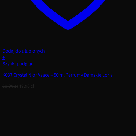
Dodaj do ulubionych
+
Szybki podgląd
K037 Crystal Nior Vsace – 50 ml Perfumy Damskie Loris
Pierwotna
Aktualna
60,00
zł
49,90
zł
cena
cena
wynosiła:
wynosi:
60,00 zł.
49,90 zł.