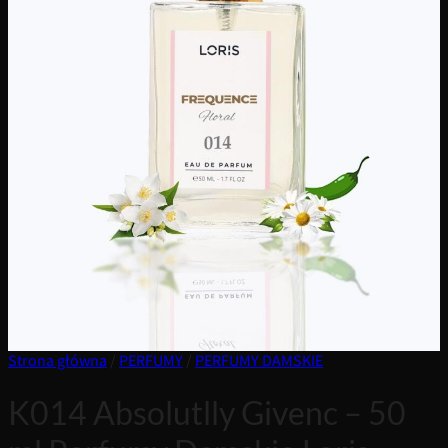
Strona główna
/
PERFUMY
/
PERFUMY DAMSKIE
K014 Absolutlly Givenc – 50