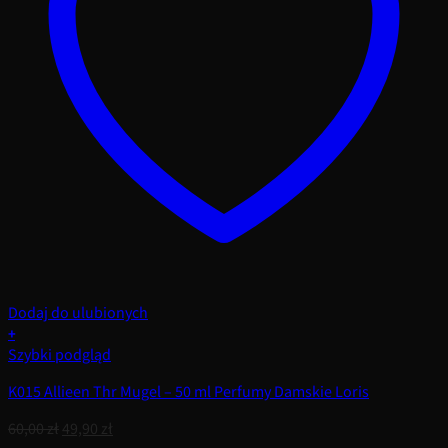
Dodaj do ulubionych
+
Szybki podgląd
K015 Allieen Thr Mugel – 50 ml Perfumy Damskie Loris
Pierwotna
Aktualna
60,00
zł
49,90
zł