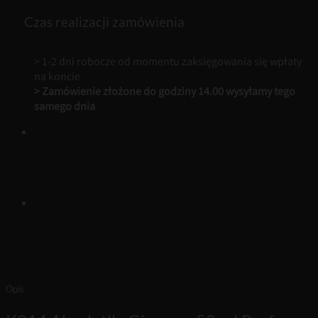
50
ml
Czas realizacji zamówienia
Perfumy
Damskie
Loris
> 1-2 dni robocze od momentu zaksięgowania się wpłaty
na koncie
> Zamówienie złożone do godziny 14.00 wysyłamy tego
samego dnia
Opis