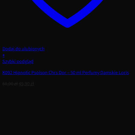
Dodaj do ulubionych
+
Szybki podgląd
K092 Hipnotic Psoison Chrs Dor – 50 ml Perfumy Damskie Loris
Pierwotna
Aktualna
60,00
zł
49,90
zł
cena
cena
wynosiła:
wynosi:
60,00 zł.
49,90 zł.