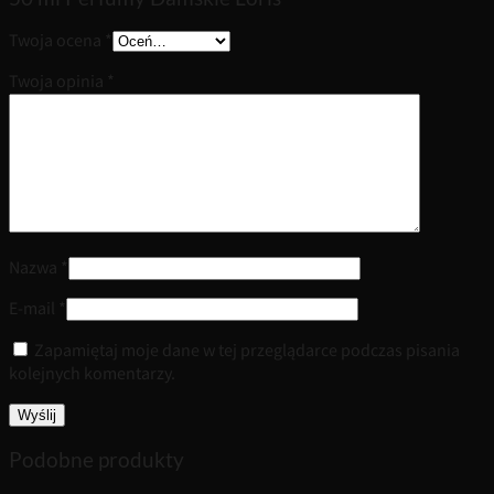
Twoja ocena
*
Twoja opinia
*
Nazwa
*
E-mail
*
Zapamiętaj moje dane w tej przeglądarce podczas pisania
kolejnych komentarzy.
Podobne produkty