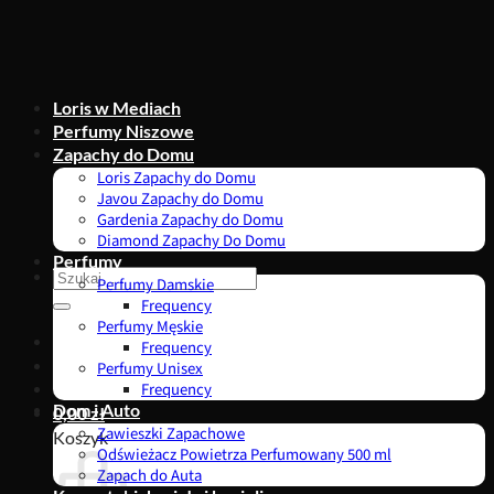
Przewiń
do
zawartości
Loris w Mediach
Perfumy Niszowe
Zapachy do Domu
Loris Zapachy do Domu
Javou Zapachy do Domu
Gardenia Zapachy do Domu
Diamond Zapachy Do Domu
Perfumy
Szukaj:
Perfumy Damskie
Frequency
Perfumy Męskie
Frequency
Perfumy Unisex
Frequency
Dom i Auto
0,00
zł
Zawieszki Zapachowe
Koszyk
Odświeżacz Powietrza Perfumowany 500 ml
Zapach do Auta