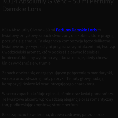
K014 Absolutlly Givenc – 50 ml Perfumy
Damskie Loris
K014 Absolutlly Givenc – 50 ml
Perfumy Damskie Loris
to
kwiatowy, zmysłowy zapach stworzony dla kobiet, które pragną
poczuć się glamour. Ta elegancka kompozycja łączy delikatne
kwiatowe nuty z wyrazistymi przyprawowymi akcentami, tworząc
uwodzicielski aromat, który podkreśla pewność siebie i
kobiecość. Idealny wybór na wyjątkowe okazje, kiedy chcesz
lśnić i wyróżnić się w tłumie.
Zapach otwiera się energetyzującym połączeniem mandarynki,
wrzosu oraz odważnej nuty papryki. Te nuty głowy nadają
kompozycji świeżości oraz intrygującego charakteru.
W sercu zapachu króluje egipski jaśmin oraz kwiat pomarańczy.
Te kwiatowe akcenty wprowadzają elegancję oraz romantyczny
ton, podkreślając zmysłową stronę perfum.
Baza zapachu to waleriana, drzewo cedrowe, paczula oraz