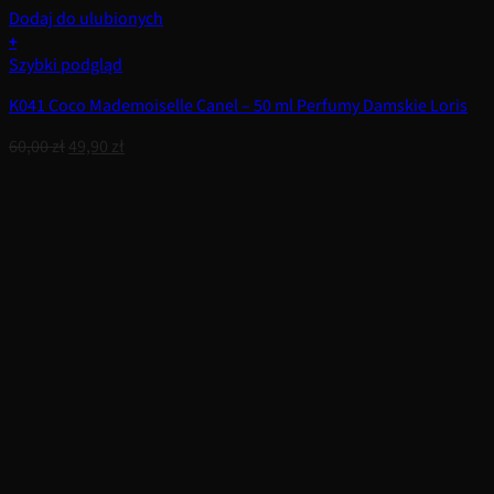
Dodaj do ulubionych
+
Szybki podgląd
K041 Coco Mademoiselle Canel – 50 ml Perfumy Damskie Loris
Pierwotna
Aktualna
60,00
zł
49,90
zł
cena
cena
wynosiła:
wynosi:
60,00 zł.
49,90 zł.