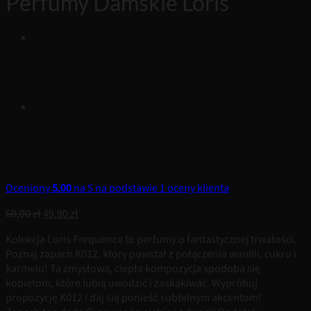
Perfumy Damskie Loris
Oceniony
5.00
na 5 na podstawie
1
oceny klienta
Pierwotna
Aktualna
60,00
zł
49,90
zł
cena
cena
Kolekcja Loris Frequence to perfumy o fantastycznej trwałości.
wynosiła:
wynosi:
Poznaj zapach K012, który powstał z połączenia wanilii, cukru i
60,00 zł.
49,90 zł.
karmelu! Ta zmysłowa, ciepła kompozycja spodoba się
kobietom, które lubią uwodzić i zaskakiwać. Wypróbuj
propozycję K012 i daj się ponieść subtelnym akcentom!