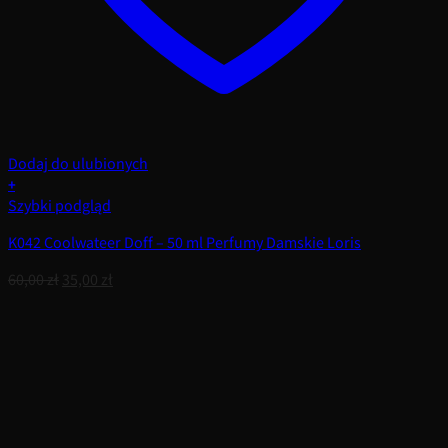
Dodaj do ulubionych
+
Szybki podgląd
K042 Coolwateer Doff – 50 ml Perfumy Damskie Loris
Pierwotna
Aktualna
60,00
zł
35,00
zł
cena
cena
wynosiła:
wynosi:
60,00 zł.
35,00 zł.