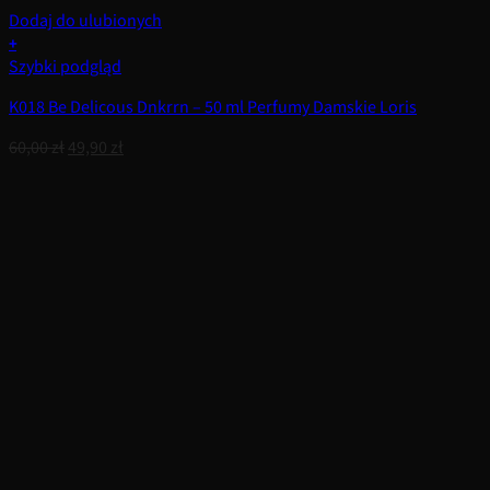
Dodaj do ulubionych
+
Szybki podgląd
K018 Be Delicous Dnkrrn – 50 ml Perfumy Damskie Loris
Pierwotna
Aktualna
60,00
zł
49,90
zł
cena
cena
wynosiła:
wynosi:
60,00 zł.
49,90 zł.