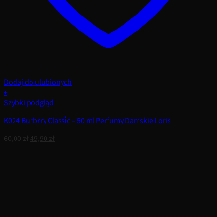
Dodaj do ulubionych
+
Szybki podgląd
K024 Burbrry Classi̇c – 50 ml Perfumy Damskie Loris
Pierwotna
Aktualna
60,00
zł
49,90
zł
cena
cena
wynosiła:
wynosi:
60,00 zł.
49,90 zł.