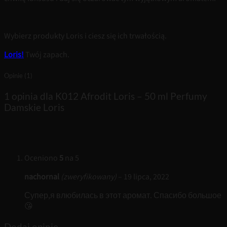
Wybierz produkty Loris i ciesz się ich trwałością.
Loris!
Twój zapach.
Opinie (1)
1 opinia dla
K012 Afrodit Loris – 50 ml Perfumy
Damskie Loris
Oceniono
5
na 5
nachornal
(zweryfikowany)
–
19 lipca, 2022
Супер,я влюбилась в этот аромат. Спасибо большое
😘
Dodaj opinię