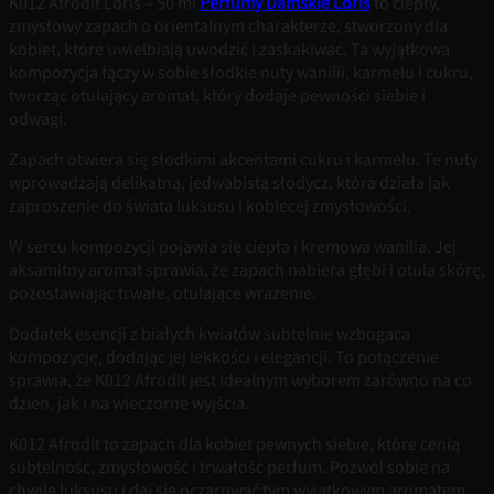
K012 Afrodit Loris – 50 ml
Perfumy Damskie Loris
to ciepły,
zmysłowy zapach o orientalnym charakterze, stworzony dla
kobiet, które uwielbiają uwodzić i zaskakiwać. Ta wyjątkowa
kompozycja łączy w sobie słodkie nuty wanilii, karmelu i cukru,
tworząc otulający aromat, który dodaje pewności siebie i
odwagi.
Zapach otwiera się słodkimi akcentami cukru i karmelu. Te nuty
wprowadzają delikatną, jedwabistą słodycz, która działa jak
zaproszenie do świata luksusu i kobiecej zmysłowości.
W sercu kompozycji pojawia się ciepła i kremowa wanilia. Jej
aksamitny aromat sprawia, że zapach nabiera głębi i otula skórę,
pozostawiając trwałe, otulające wrażenie.
Dodatek esencji z białych kwiatów subtelnie wzbogaca
kompozycję, dodając jej lekkości i elegancji. To połączenie
sprawia, że K012 Afrodit jest idealnym wyborem zarówno na co
dzień, jak i na wieczorne wyjścia.
K012 Afrodit to zapach dla kobiet pewnych siebie, które cenią
subtelność, zmysłowość i trwałość perfum. Pozwól sobie na
chwilę luksusu i daj się oczarować tym wyjątkowym aromatem.