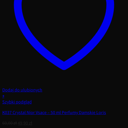
Dodaj do ulubionych
+
Szybki podgląd
K037 Crystal Nior Vsace – 50 ml Perfumy Damskie Loris
Pierwotna
Aktualna
60,00
zł
49,90
zł