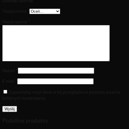
Twoja ocena
*
Twoja opinia
*
Nazwa
*
E-mail
*
Zapamiętaj moje dane w tej przeglądarce podczas pisania
kolejnych komentarzy.
Podobne produkty