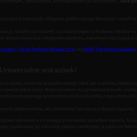
 korzennymi, cytrusowymi, aromatycznymi lub skórzanymi.
Jakie pe
etyzujące kompozycje, eleganta, preferującego klasyczne i wyrafin
zycje, idealne na co dzień, czy raczej ciepłe i zmysłowe, idealne na
 doceni klasyczne i eleganckie perfumy, natomiast mężczyzna prefe
o Rabn – 50 ml Perfumy Męskie Loris
czy
M060 The Onnne Gabbaa –
? Uniwersalne wskazówki
o dzień, a inne na specjalne okazje, takie jak urodziny, święta czy
yka zawsze jest w cenie. Warto postawić na sprawdzone marki i komp
m od renomowanego producenta niż dużą butelkę z zapachem, który
innych użytkowników, aby dowiedzieć się więcej o danym zapachu.
ziesz do wyboru z rozwagą i przemyślisz wszystkie aspekty. To upo
 osoby i podarować jej odrobinę radości zamkniętej w pięknym flak