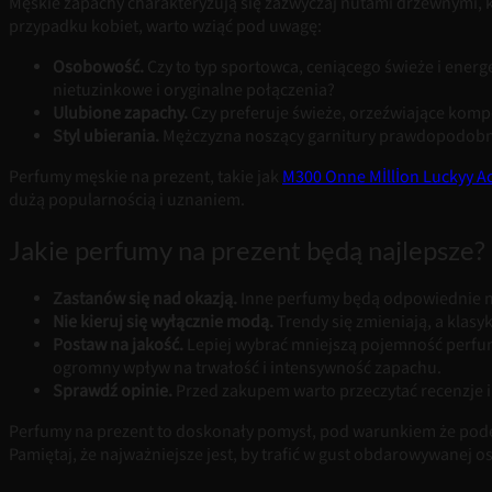
Męskie zapachy charakteryzują się zazwyczaj nutami drzewnymi,
przypadku kobiet, warto wziąć pod uwagę:
Osobowość.
Czy to typ sportowca, ceniącego świeże i energ
nietuzinkowe i oryginalne połączenia?
Ulubione zapachy.
Czy preferuje świeże, orzeźwiające kompo
Styl ubierania.
Mężczyzna noszący garnitury prawdopodobnie
Perfumy męskie na prezent, takie jak
M300 Onne Mİllİon Luckyy Ac
dużą popularnością i uznaniem.
Jakie perfumy na prezent będą najlepsze
Zastanów się nad okazją.
Inne perfumy będą odpowiednie na c
Nie kieruj się wyłącznie modą.
Trendy się zmieniają, a klas
Postaw na jakość.
Lepiej wybrać mniejszą pojemność perfu
ogromny wpływ na trwałość i intensywność zapachu.
Sprawdź opinie.
Przed zakupem warto przeczytać recenzje 
Perfumy na prezent to doskonały pomysł, pod warunkiem że podejd
Pamiętaj, że najważniejsze jest, by trafić w gust obdarowywanej