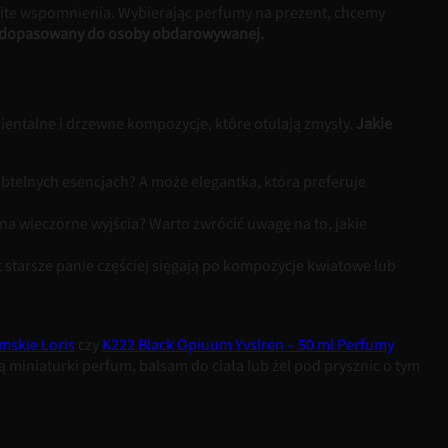
ite wspomnienia. Wybierając perfumy na prezent, chcemy
ny i dopasowany do osoby obdarowywanej.
ientalne i drzewne kompozycje, które otulają zmysły.
Jakie
ubtelnych esencjach? A może elegantka, która preferuje
e na wieczorne wyjścia? Warto zwrócić uwagę na to, jakie
 starsze panie częściej sięgają po kompozycje kwiatowe lub
mskie Loris
czy
K222 Black Opiuum Yvslren – 50 ml Perfumy
 miniaturki perfum, balsam do ciała lub żel pod prysznic o tym