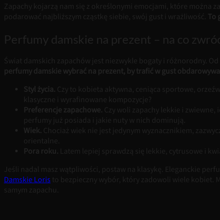
Zapachy kojarzą nam się z określonymi emocjami, które można z
podarować najbliższym cząstkę siebie, swój gust i wrażliwość.
To 
Perfumy damskie na prezent – na co zwró
Świat damskich zapachów jest niezwykle bogaty i różnorodny. Od ś
perfumy damskie wybrać na prezent, by trafić w gust obdarowywa
Styl życia.
Czy to kobieta aktywna, ceniąca sportowe, orzeźw
klasyczne i wyrafinowane kompozycje?
Preferencje zapachowe.
Czy woli zapachy lekkie i zwiewne, 
perfumy już posiada i jakie nuty w nich dominują.
Wiek.
Chociaż wiek nie jest jedynym wyznacznikiem, zazwycz
orientalne.
Pora roku.
Latem lepiej sprawdzą się lekkie, cytrusowe i kwi
Jeśli nadal masz wątpliwości, postaw na klasykę. Eleganckie per
Damskie Loris
to bezpieczny wybór, który zadowoli wiele kobiet. 
samym zapachu.