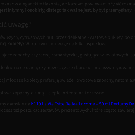
amknąć w eleganckim flakonie, a z każdym powiewem ożywić rozma
gest intymny i osobisty, dlatego tak ważne jest, by był przemyśla
cić uwagę?
wieżych, cytrusowych nut, przez delikatne kwiatowe bukiety, po or
nej kobiety?
Warto zwrócić uwagę na kilka aspektów:
iające zapachy, czy raczej romantyczka, gustująca w kwiatowych, s
idealne na co dzień, czy może cięższe i bardziej intensywne, idealn
aj młodsze kobiety preferują świeże i owocowe zapachy, natomiast
atowe zapachy, a zimą – ciepłe, orientalne i drzewne.
fumy damskie na
K119 La Vie Estte Bellee Lncome – 50 ml Perfumy Da
Możesz też poszukać zestawów prezentowych, które często zawierają