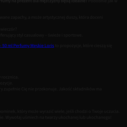
rfumy na prezent dla mężczyzny będą idealne?
Podobnie jak w
owane zapachy, a może artystycznej duszy, która doceni
 wieczór?
rujący styl casualowy – świeże i sportowe.
 50 ml Perfumy Męskie Loris
to propozycje, które cieszą się
 rocznica.
ozycje.
 zupełnie Cię nie przekonuje. Jakość składników ma
minek, który może wyrazić wiele, jeśli chodzi o Twoje uczucia.
onie. Wywołaj uśmiech na twarzy ukochanej lub ukochanego!