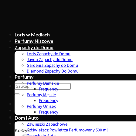
Przewiń
do
zawartości
Loris w Mediach
Perfumy Niszowe
Zapachy do Domu
Loris Zapachy do Domu
Javou Zapachy do Domu
Gardenia Zapachy do Domu
Diamond Zapachy Do Domu
Perfumy
Perfumy Damskie
Szukaj:
Frequency
Perfumy Męskie
Frequency
Perfumy Unisex
Frequency
Dom i Auto
0,00
zł
Zawieszki Zapachowe
Koszyk
Odświeżacz Powietrza Perfumowany 500 ml
Zapach do Auta