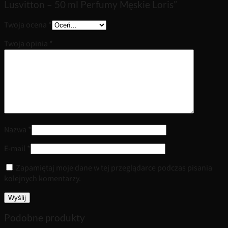
Lusvitton – 50 ml Perfumy Męskie Loris”
Twoja ocena
*
Twoja opinia
*
Nazwa
*
E-mail
*
Zapamiętaj moje dane w tej przeglądarce podczas pisania
kolejnych komentarzy.
Podobne produkty