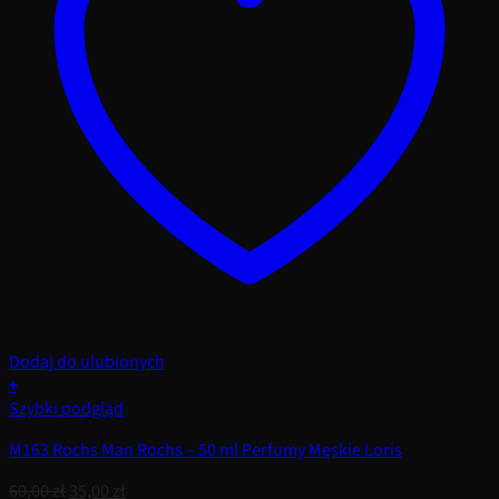
Dodaj do ulubionych
+
Szybki podgląd
M163 Rochs Man Rochs – 50 ml Perfumy Męskie Loris
Pierwotna
Aktualna
60,00
zł
35,00
zł