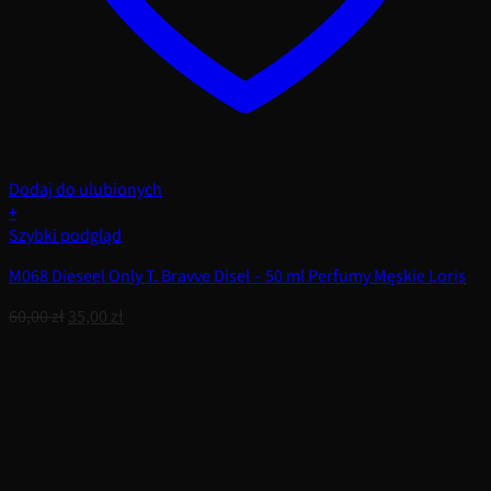
Dodaj do ulubionych
+
Szybki podgląd
M068 Dieseel Only T. Bravve Disel – 50 ml Perfumy Męskie Loris
Pierwotna
Aktualna
60,00
zł
35,00
zł
cena
cena
wynosiła:
wynosi:
60,00 zł.
35,00 zł.