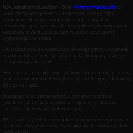
M241 Imagination Lusvitton – 50 ml
Perfumy Męskie Loris
to
nowoczesny, świeży zapach dla mężczyzn, którzy pragną
wyróżnić się elegancją i wyrafinowaniem. Ta wyjątkowa
kompozycja łączy cytrusowe akcenty z pikantnymi przyprawami
oraz drzewną głębią, tworząc aromat pełen kontrastów i
wyjątkowego charakteru.
Otwarcie zapachu to orzeźwiająca eksplozja cytryny, bergamotki
oraz pomarańczy sycylijskiej, które nadają kompozycji świeży i
energetyzujący początek.
W sercu zapachu znajdują się kwiatowe akcenty neroli, pikantny
imbir oraz cynamon cejloński, które wprowadzają wyrafinowaną
głębię oraz ciepło.
Baza zapachu to czarna herbata, olibanum oraz drzewo
gwajakowe, które nadają perfumom tajemniczy i drzewny
charakter, zapewniając trwałość i elegancję.
M241
to idealny wybór dla współczesnego mężczyzny, który ceni
luksusowe i oryginalne zapachy. Doskonały na każdą porę dnia i
każdą okazję.