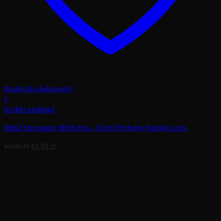
Dodaj do ulubionych
+
Szybki podgląd
M082 Strongeer Witth You – 50 ml Perfumy Męskie Loris
Pierwotna
Aktualna
60,00
zł
49,90
zł
cena
cena
wynosiła:
wynosi:
60,00 zł.
49,90 zł.