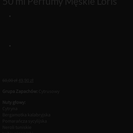
50 ml Perfumy Męskie Loris
Pierwotna
Aktualna
60,00
zł
49,90
zł
cena
cena
Grupa Zapachów:
Cytrusowy
wynosiła:
wynosi:
60,00 zł.
49,90 zł.
Nuty głowy:
Cytryna
Bergamotka kalabryjska
Pomarańcza sycylijska
Neroli tuniskie