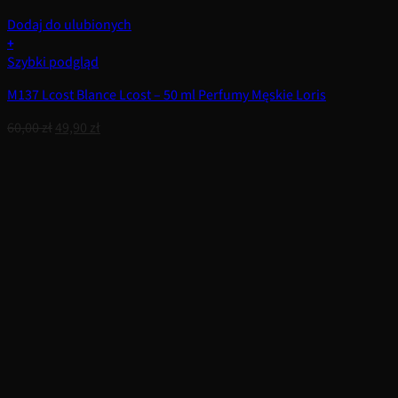
Dodaj do ulubionych
+
Szybki podgląd
M137 Lcost Blance Lcost – 50 ml Perfumy Męskie Loris
Pierwotna
Aktualna
60,00
zł
49,90
zł
cena
cena
wynosiła:
wynosi:
60,00 zł.
49,90 zł.