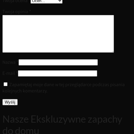
Twoja ocena
*
Twoja opinia
*
Nazwa
*
E-mail
*
Zapamiętaj moje dane w tej przeglądarce podczas pisania
kolejnych komentarzy.
Nasze Ekskluzywne zapachy
do domu