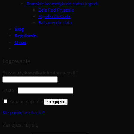
Damskie kosmetyki do ciała i kąpieli
Żele Pod Prysznic
Mgiełki do Ciała
Balsamy do ciała
Blog
Regulamin
O nas
Logowanie
Wymagane
Nazwa użytkownika lub adres e-mail
*
Wymagane
Hasło
*
Zapamiętaj mnie
Zaloguj się
Nie pamiętasz hasła?
Zarejestruj się