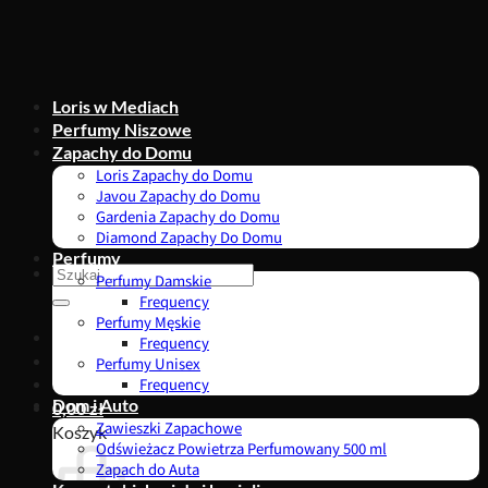
Przewiń
do
zawartości
Loris w Mediach
Perfumy Niszowe
Zapachy do Domu
Loris Zapachy do Domu
Javou Zapachy do Domu
Gardenia Zapachy do Domu
Diamond Zapachy Do Domu
Perfumy
Szukaj:
Perfumy Damskie
Frequency
Perfumy Męskie
Frequency
Perfumy Unisex
Frequency
Dom i Auto
0,00
zł
Zawieszki Zapachowe
Koszyk
Odświeżacz Powietrza Perfumowany 500 ml
Zapach do Auta