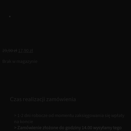
Pierwotna
Aktualna
29,90
zł
17,90
zł
cena
cena
Brak w magazynie
wynosiła:
wynosi:
29,90 zł.
17,90 zł.
Czas realizacji zamówienia
> 1-2 dni robocze od momentu zaksięgowania się wpłaty
na koncie
> Zamówienie złożone do godziny 14.00 wysyłamy tego