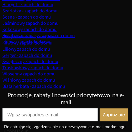
Hiacynt - zapach do domu
Szarlotka - zapach do domu
Sosna - zapach do domu
Jaśminowy zapach do domu
Kokosowy zapach do domu
Kwiat pomarańczy - zapach do domu
Cytrynowy zapach do domu
Lipowy zapach do domu
Kawowy zapach do domu
Liliowy zapach do domu
Gerger - zapach do domu
Świąteczny zapach do domu
Truskawkowy zapach do domu
Wiosenny zapach do domu
Wiśniowy zapach do domu
Biała herbata - zapach do domu
Promocje, rabaty i nowości priorytetowo
na e-
mail
Zapisz się
Rejestrując się, zgadzasz się na otrzymywanie e-mail marketingu.