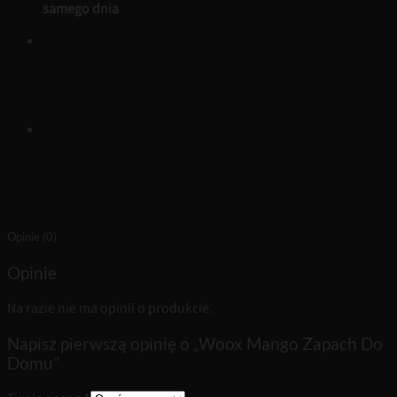
samego dnia
Opinie (0)
Opinie
Na razie nie ma opinii o produkcie.
Napisz pierwszą opinię o „Woox Mango Zapach Do
Domu”