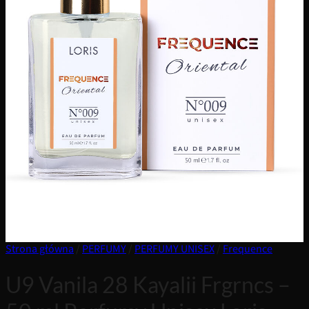
Strona główna
/
PERFUMY
/
PERFUMY UNISEX
/
Frequence
U9 Vanila 28 Kayalii Frgrncs –