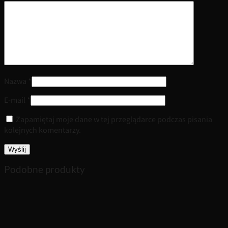
Nazwa
*
E-mail
*
Zapamiętaj moje dane w tej przeglądarce podczas pisania
kolejnych komentarzy.
Podobne produkty