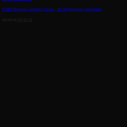
K289 Divinne Jgultier Loris – 50 ml Perfumy Damskie
Pierwotna
Aktualna
60,00
zł
49,90
zł
cena
cena
wynosiła:
wynosi:
60,00 zł.
49,90 zł.