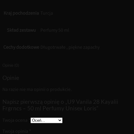
Kraj pochodzenia
Turcja
Skład zestawu
Perfumy 50 ml
Cechy dodotkowe
Długotrwałe , piękne zapachy
Opinie (0)
Opinie
Na razie nie ma opinii o produkcie.
Napisz pierwszą opinię o „U9 Vanila 28 Kayalii
Frgrncs – 50 ml Perfumy Unisex Loris”
Twoja ocena
*
Twoja opinia
*