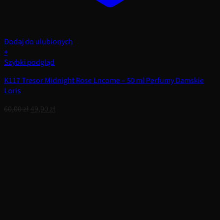
Dodaj do ulubionych
+
Szybki podgląd
K117 Tresor Midnight Rose Lncome – 50 ml Perfumy Damskie
Loris
Pierwotna
Aktualna
60,00
zł
49,90
zł
cena
cena
wynosiła:
wynosi:
60,00 zł.
49,90 zł.