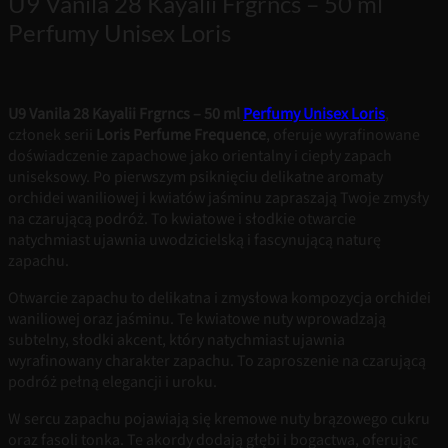
U9 Vanila 28 Kayalii Frgrncs – 50 ml
Perfumy Unisex Loris
U9 Vanila 28 Kayalii Frgrncs – 50 ml
Perfumy Unisex Loris
,
członek serii
Loris Perfume Frequence
, oferuje wyrafinowane
doświadczenie zapachowe jako orientalny i ciepły zapach
uniseksowy. Po pierwszym psiknięciu delikatne aromaty
orchidei waniliowej i kwiatów jaśminu zapraszają Twoje zmysły
na czarującą podróż. To kwiatowe i słodkie otwarcie
natychmiast ujawnia uwodzicielską i fascynującą naturę
zapachu.
Otwarcie zapachu to delikatna i zmysłowa kompozycja orchidei
waniliowej oraz jaśminu. Te kwiatowe nuty wprowadzają
subtelny, słodki akcent, który natychmiast ujawnia
wyrafinowany charakter zapachu. To zaproszenie na czarującą
podróż pełną elegancji i uroku.
W sercu zapachu pojawiają się kremowe nuty brązowego cukru
oraz fasoli tonka. Te akordy dodają głębi i bogactwa, oferując