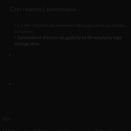
Frgrncs
-
Czas realizacji zamówienia
50
ml
Perfumy
> 1-2 dni robocze od momentu zaksięgowania się wpłaty
Unisex
na koncie
Loris
> Zamówienie złożone do godziny 14.00 wysyłamy tego
samego dnia
Opis