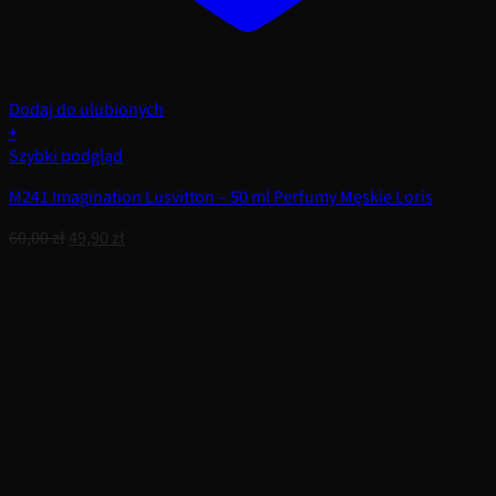
Dodaj do ulubionych
+
Szybki podgląd
M241 Imagination Lusvitton – 50 ml Perfumy Męskie Loris
Pierwotna
Aktualna
60,00
zł
49,90
zł
cena
cena
wynosiła:
wynosi:
60,00 zł.
49,90 zł.