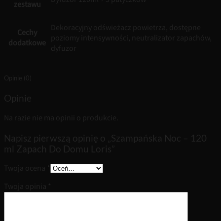
zestawu
Dekoracyjny odświeżacz powietrza, dostępne
Cechy
poziomy intensywności, neutralizator zapachów,
dodatkowe
dyfuzor
Opinie (0)
Opinie
Na razie nie ma opinii o produkcie.
Napisz pierwszą opinię o „Szampańska Noc – 120
ml Zapach Do Domu Loris”
Twoja ocena
*
Twoja opinia
*