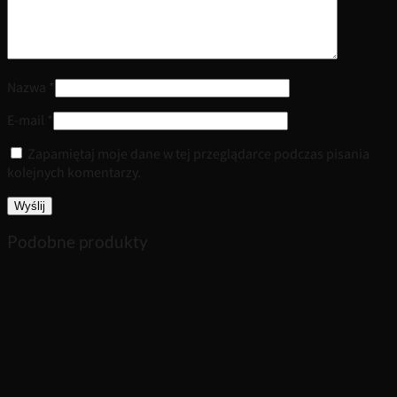
Nazwa
*
E-mail
*
Zapamiętaj moje dane w tej przeglądarce podczas pisania
kolejnych komentarzy.
Podobne produkty