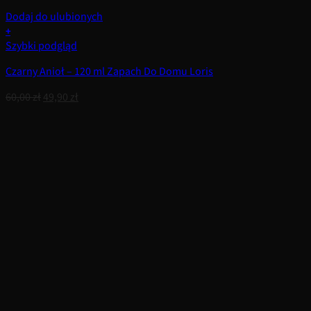
Dodaj do ulubionych
+
Szybki podgląd
Czarny Anioł – 120 ml Zapach Do Domu Loris
Pierwotna
Aktualna
60,00
zł
49,90
zł
cena
cena
wynosiła:
wynosi:
60,00 zł.
49,90 zł.