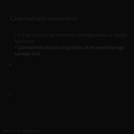
120
ml
Zapach
Czas realizacji zamówienia
Do
Domu
Loris
> 1-2 dni robocze od momentu zaksięgowania się wpłaty
na koncie
> Zamówienie złożone do godziny 14.00 wysyłamy tego
samego dnia
Informacje dodatkowe