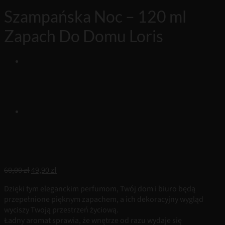
Szampańska Noc – 120 ml
Zapach Do Domu Loris
Pierwotna
Aktualna
60,00
zł
49,90
zł
cena
cena
Dzięki tym eleganckim perfumom, Twój dom i biuro będą
wynosiła:
wynosi:
przepełnione pięknym zapachem, a ich dekoracyjny wygląd
60,00 zł.
49,90 zł.
wyciszy Twoją przestrzeń życiową.
Ładny aromat sprawia, że wnętrze od razu wydaje się