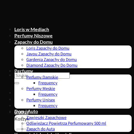
Przewiń
do
zawartości
Loris w Mediach
Perfumy Niszowe
Zapachy do Domu
Loris Zapachy do Domu
Javou Zapachy do Domu
Gardenia Zapachy do Domu
Diamond Zapachy Do Domu
Perfumy
Szukaj:
Perfumy Damskie
Frequency
Perfumy Męskie
Frequency
Perfumy Unisex
Frequency
Dom i Auto
0,00
zł
Zawieszki Zapachowe
Koszyk
Odświeżacz Powietrza Perfumowany 500 ml
Zapach do Auta