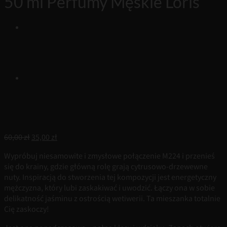
50 ml Perfumy Męskie Loris
Pierwotna
Aktualna
60,00
zł
35,00
zł
cena
cena
Wypróbuj niesamowite i zmysłowe połączenie M224 i przenieś
wynosiła:
wynosi:
się do krainy, gdzie główną rolę grają cytrusowo-drzewewne
60,00 zł.
35,00 zł.
nuty. Inspiracją do stworzenia tej kompozycji jest energetyczny
mężczyzna, który lubi zaskakiwać i uwodzić. Łączy ona w sobie
delikatność jaśminu z ostrością wetiwerii. Ta mieszanka totalnie
Cię zaskoczy!