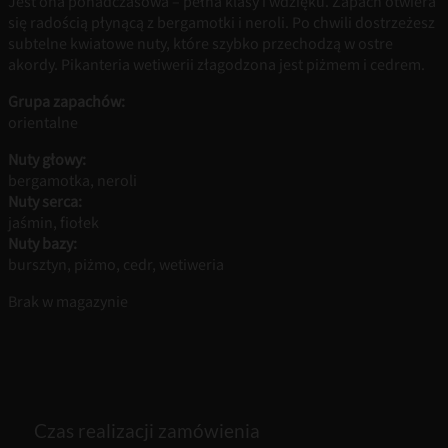
Jest ona ponadczasowa – pełna klasy i wdzięku. Zapach otwiera
się radością płynącą z bergamotki i neroli. Po chwili dostrzeżesz
subtelne kwiatowe nuty, które szybko przechodzą w ostre
akordy. Pikanteria wetiwerii złagodzona jest piżmem i cedrem.
Grupa zapachów:
orientalne
Nuty głowy:
bergamotka, neroli
Nuty serca:
jaśmin, fiołek
Nuty bazy:
bursztyn, piżmo, cedr, wetiweria
Brak w magazynie
Czas realizacji zamówienia