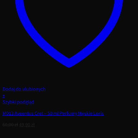
Dodaj do ulubionych
+
Szybki podgląd
M013 Aveentus Cret – 50 ml Perfumy Męskie Loris
Pierwotna
Aktualna
60,00
zł
49,90
zł
cena
cena
wynosiła:
wynosi: