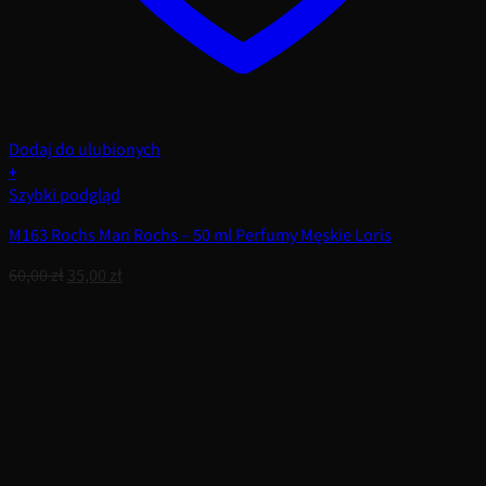
Dodaj do ulubionych
+
Szybki podgląd
M163 Rochs Man Rochs – 50 ml Perfumy Męskie Loris
Pierwotna
Aktualna
60,00
zł
35,00
zł
cena
cena
wynosiła:
wynosi:
60,00 zł.
35,00 zł.