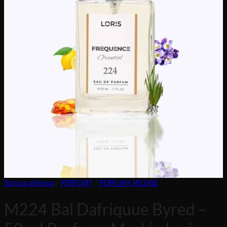
Strona główna
/
PERFUMY
/
PERFUMY MĘSKIE
M224 Bal Dafriquue Byred –