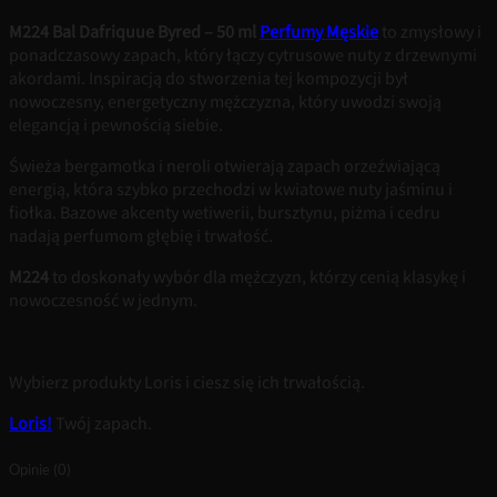
M224 Bal Dafriquue Byred – 50 ml
Perfumy Męskie
to zmysłowy i
ponadczasowy zapach, który łączy cytrusowe nuty z drzewnymi
akordami. Inspiracją do stworzenia tej kompozycji był
nowoczesny, energetyczny mężczyzna, który uwodzi swoją
elegancją i pewnością siebie.
Świeża bergamotka i neroli otwierają zapach orzeźwiającą
energią, która szybko przechodzi w kwiatowe nuty jaśminu i
fiołka. Bazowe akcenty wetiwerii, bursztynu, piżma i cedru
nadają perfumom głębię i trwałość.
M224
to doskonały wybór dla mężczyzn, którzy cenią klasykę i
nowoczesność w jednym.
Wybierz produkty Loris i ciesz się ich trwałością.
Loris!
Twój zapach.
Opinie (0)