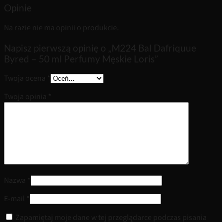
Opinie
Na razie nie ma opinii o produkcie.
Napisz pierwszą opinię o „M224 Bal Dafriquue
Byred – 50 ml Perfumy Męskie Loris”
Twoja ocena
*
Twoja opinia
*
Nazwa
*
E-mail
*
Zapamiętaj moje dane w tej przeglądarce podczas pisania