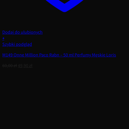
Dodaj do ulubionych
+
Szybki podgląd
M149 Onne Million Paco Rabn – 50 ml Perfumy Męskie Loris
Pierwotna
Aktualna
60,00
zł
49,90
zł
cena
cena
wynosiła:
wynosi:
60,00 zł.
49,90 zł.