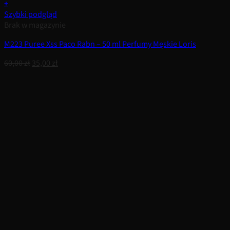
+
Szybki podgląd
Brak w magazynie
M223 Puree Xss Paco Rabn – 50 ml Perfumy Męskie Loris
Pierwotna
Aktualna
60,00
zł
35,00
zł
cena
cena
wynosiła:
wynosi:
60,00 zł.
35,00 zł.