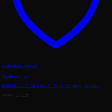
Dodaj do ulubionych
+
Szybki podgląd
M203 Suun Jl Sandr Jl Sandr – 50 ml Perfumy Męskie Loris
Pierwotna
Aktualna
60,00
zł
35,00
zł
cena
cena
wynosiła:
wynosi:
60,00 zł.
35,00 zł.