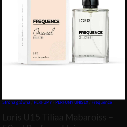
Strona główna
/
PERFUMY
/
PERFUMY UNISEX
/
Frequence
Loris U15 Tiliaa Mabaroiss –