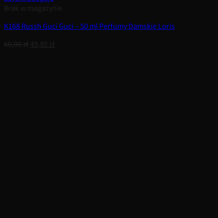
Brak w magazynie
K168 Russh Guci Guci – 50 ml Perfumy Damskie Loris
Pierwotna
Aktualna
60,00
zł
49,90
zł
cena
cena
wynosiła:
wynosi:
60,00 zł.
49,90 zł.