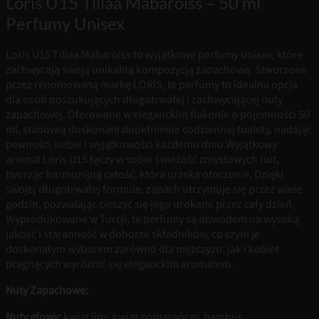
Loris U15 Tiliaa Mabaroiss – 50 ml
Perfumy Unisex
Loris U15 Tiliaa Mabaroiss to wyjątkowe perfumy unisex, które
zachwycają swoją unikalną kompozycją zapachową. Stworzone
przez renomowaną markę LORIS, te perfumy to idealna opcja
dla osób poszukujących długotrwałej i zachwycającej nuty
zapachowej. Oferowane w eleganckim flakonie o pojemności 50
ml, stanowią doskonałe dopełnienie codziennej toalety, nadając
pewności siebie i wyjątkowości każdemu dniu.Wyjątkowy
aromat Loris U15 łączy w sobie świeżość zmysłowych nut,
tworząc harmonijną całość, która urzeka otoczenie. Dzięki
swojej długotrwałej formule, zapach utrzymuje się przez wiele
godzin, pozwalając cieszyć się jego urokami przez cały dzień.
Wyprodukowane w Turcji, te perfumy są dowodem na wysoką
jakość i staranność w doborze składników, co czyni je
doskonałym wyborem zarówno dla mężczyzn, jak i kobiet
pragnących wyróżnić się eleganckim aromatem.
Nuty Zapachowe:
Nuty głowy:
kwiat lipy, kwiat pomarańczy, bambus