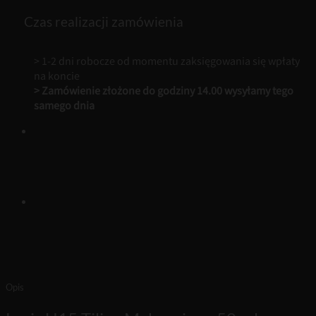
-
50
Czas realizacji zamówienia
ml
Perfumy
Unisex
> 1-2 dni robocze od momentu zaksięgowania się wpłaty
na koncie
> Zamówienie złożone do godziny 14.00 wysyłamy tego
samego dnia
Opis