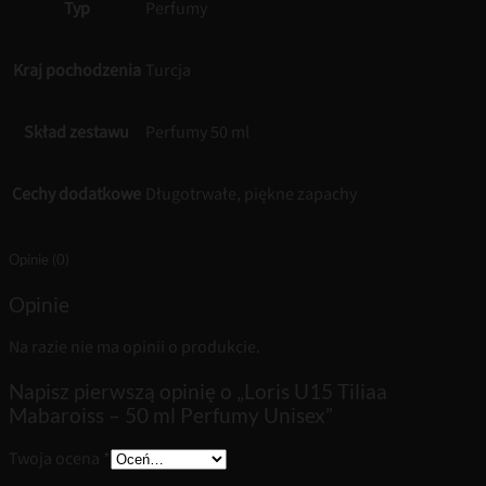
Typ
Perfumy
Kraj pochodzenia
Turcja
Skład zestawu
Perfumy 50 ml
Cechy dodatkowe
Długotrwałe, piękne zapachy
Opinie (0)
Opinie
Na razie nie ma opinii o produkcie.
Napisz pierwszą opinię o „Loris U15 Tiliaa
Mabaroiss – 50 ml Perfumy Unisex”
Twoja ocena
*