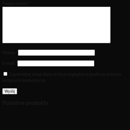
Twoja opinia
*
Nazwa
*
E-mail
*
Zapamiętaj moje dane w tej przeglądarce podczas pisania
kolejnych komentarzy.
Podobne produkty