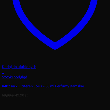
Dodaj do ulubionych
+
Szybki podgląd
K402 Kirk Tiziteren Loris – 50 ml Perfumy Damskie
Pierwotna
Aktualna
60,00
zł
49,90
zł
cena
cena
wynosiła:
wynosi: