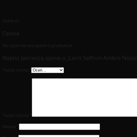
Opinie (0)
Opinie
Na razie nie ma opinii o produkcie.
Napisz pierwszą opinię o „Loris Saffron Ambre Nisz
Twoja ocena
*
Twoja opinia
*
Nazwa
*