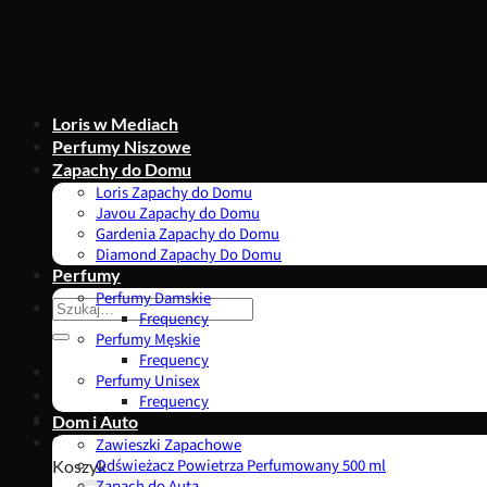
Przewiń
do
zawartości
Loris w Mediach
Perfumy Niszowe
Zapachy do Domu
Loris Zapachy do Domu
Javou Zapachy do Domu
Gardenia Zapachy do Domu
Diamond Zapachy Do Domu
Perfumy
Perfumy Damskie
Szukaj:
Frequency
Perfumy Męskie
Frequency
Perfumy Unisex
Frequency
Dom i Auto
0,00
zł
Zawieszki Zapachowe
Koszyk
Odświeżacz Powietrza Perfumowany 500 ml
Zapach do Auta