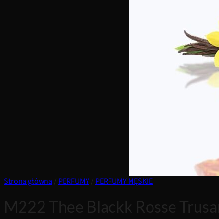
Strona główna
/
PERFUMY
/
PERFUMY MĘSKIE
M222 Thee Blackk Rosse Trusar