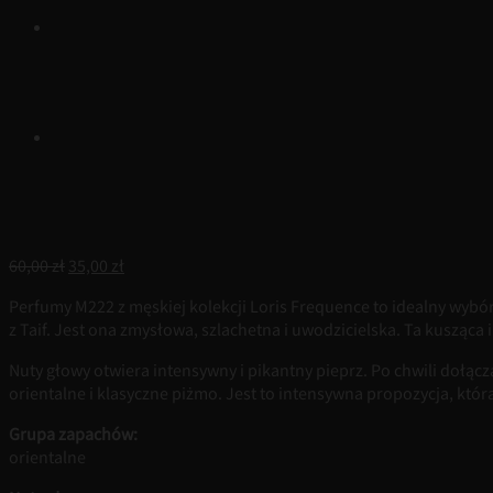
Pierwotna
Aktualna
60,00
zł
35,00
zł
cena
cena
Perfumy M222 z męskiej kolekcji Loris Frequence to idealny wybó
wynosiła:
wynosi:
z Taif. Jest ona zmysłowa, szlachetna i uwodzicielska. Ta kusząca
60,00 zł.
35,00 zł.
Nuty głowy otwiera intensywny i pikantny pieprz. Po chwili dołącza
orientalne i klasyczne piżmo. Jest to intensywna propozycja, któr
Grupa zapachów:
orientalne