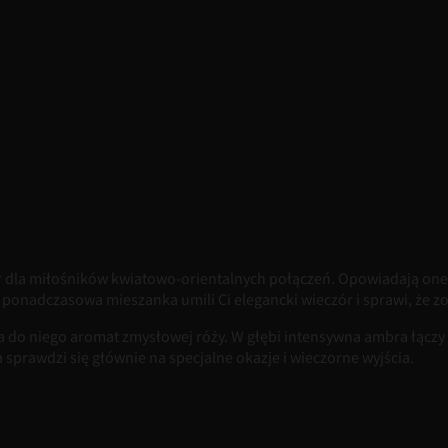
r dla miłośników kwiatowo-orientalnych połączeń. Opowiadają one n
 i ponadczasowa mieszanka umili Ci elegancki wieczór i sprawi, że 
 do niego aromat zmysłowej róży. W głębi intensywna ambra łączy się
a sprawdzi się głównie na specjalne okazje i wieczorne wyjścia.