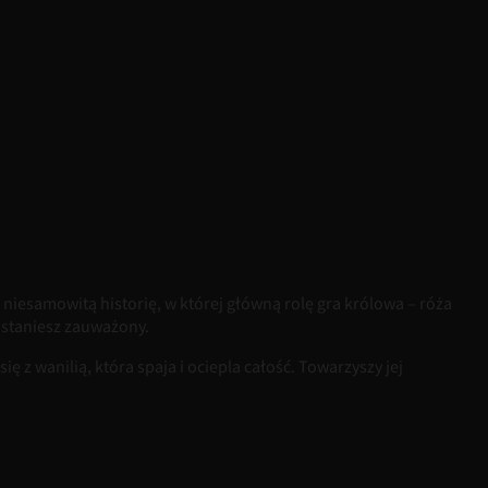
iesamowitą historię, w której główną rolę gra królowa – róża
zostaniesz zauważony.
 z wanilią, która spaja i ociepla całość. Towarzyszy jej