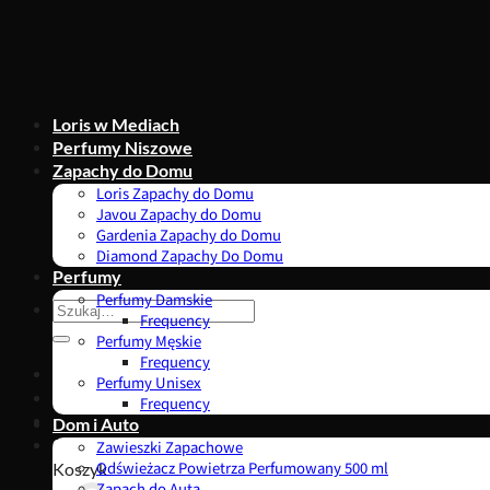
Przewiń
do
zawartości
Loris w Mediach
Perfumy Niszowe
Zapachy do Domu
Loris Zapachy do Domu
Javou Zapachy do Domu
Gardenia Zapachy do Domu
Diamond Zapachy Do Domu
Perfumy
Perfumy Damskie
Szukaj:
Frequency
Perfumy Męskie
Frequency
Perfumy Unisex
Frequency
Dom i Auto
0,00
zł
Zawieszki Zapachowe
Koszyk
Odświeżacz Powietrza Perfumowany 500 ml
Zapach do Auta