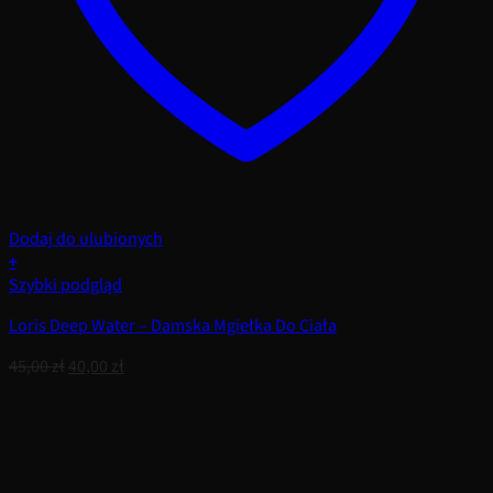
Dodaj do ulubionych
+
Szybki podgląd
Loris Deep Water – Damska Mgiełka Do Ciała
Pierwotna
Aktualna
45,00
zł
40,00
zł
cena
cena
wynosiła:
wynosi:
45,00 zł.
40,00 zł.