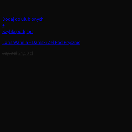
Dodaj do ulubionych
+
Szybki podgląd
Loris Wanilla – Damski Żel Pod Prysznic
Pierwotna
Aktualna
30,00
zł
24,50
zł
cena
cena
wynosiła:
wynosi:
30,00 zł.
24,50 zł.