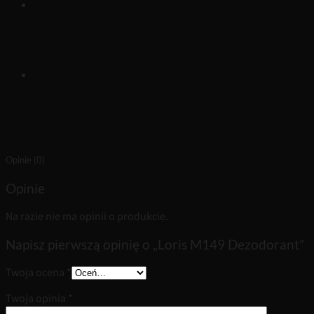
Opinie (0)
Opinie
Na razie nie ma opinii o produkcie.
Napisz pierwszą opinię o „Loris M149 Dezodorant”
Twoja ocena
*
Twoja opinia
*