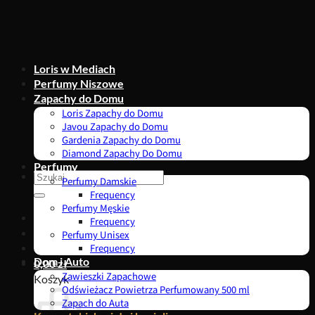
Przewiń
do
zawartości
Loris w Mediach
Perfumy Niszowe
Zapachy do Domu
Loris Zapachy do Domu
Javou Zapachy do Domu
Gardenia Zapachy do Domu
Diamond Zapachy Do Domu
Perfumy
Szukaj:
Perfumy Damskie
Frequency
Perfumy Męskie
Frequency
Perfumy Unisex
Frequency
Dom i Auto
0,00
zł
Zawieszki Zapachowe
Koszyk
Odświeżacz Powietrza Perfumowany 500 ml
Zapach do Auta