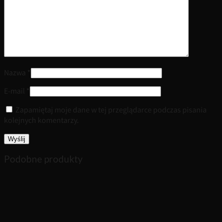
Nazwa
*
E-mail
*
Zapamiętaj moje dane w tej przeglądarce podczas pisania
kolejnych komentarzy.
Podobne produkty