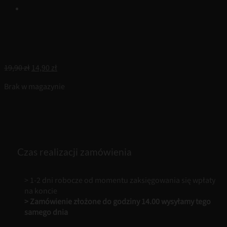
Pierwotna
Aktualna
19,90
zł
14,90
zł
cena
cena
Brak w magazynie
wynosiła:
wynosi:
19,90 zł.
14,90 zł.
Czas realizacji zamówienia
> 1-2 dni robocze od momentu zaksięgowania się wpłaty
na koncie
> Zamówienie złożone do godziny 14.00 wysyłamy tego
samego dnia