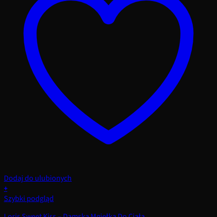
Dodaj do ulubionych
+
Szybki podgląd
Loris Sweet Kiss – Damska Mgiełka Do Ciała