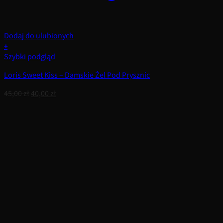
Dodaj do ulubionych
+
Szybki podgląd
Loris Sweet Kiss – Damskie Żel Pod Prysznic
Pierwotna
Aktualna
45,00
zł
40,00
zł
cena
cena
wynosiła:
wynosi:
45,00 zł.
40,00 zł.