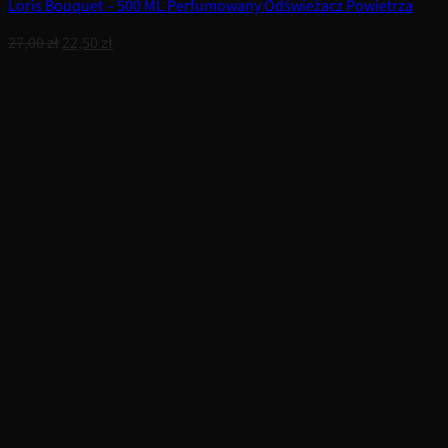
Loris Bouquet – 500 ML Perfumowany Odświeżacz Powietrza
Pierwotna
Aktualna
27,00
zł
22,50
zł
cena
cena
wynosiła:
wynosi:
27,00 zł.
22,50 zł.