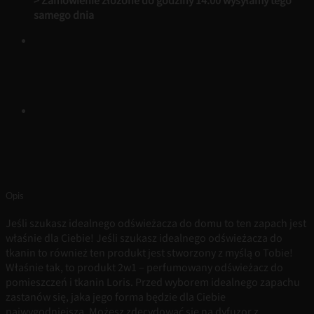
> Zamówienie złożone do godziny 14.00 wysyłamy tego
samego dnia
Opis
Jeśli szukasz idealnego odświeżacza do domu to ten zapach jest
właśnie dla Ciebie! Jeśli szukasz idealnego odświeżacza do
tkanin to również ten produkt jest stworzony z myślą o Tobie!
Właśnie tak, to produkt 2w1 – perfumowany odświeżacz do
pomieszczeń i tkanin Loris. Przed wyborem idealnego zapachu
zastanów się, jaka jego forma będzie dla Ciebie
najwygodniejsza. Możesz zdecydować się na dyfuzor z