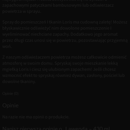
zapachowymi patyczkami bambusowymi lub odświerzacz
powietrza w sprayu.
Spray do pomieszczeń I tkanin Loris ma cudowną zaletę! Możesz
błyskawicznie odświeżyć nim dowolone pomieszczenie I
wyeliminować niechciane zapachy. Dodatkowo jego aromat
przez długi czas unosi się w powietrzu, pozostawiając przyjemną
woń.
Z naszym odświeżaczem powietrza możesz całkowicie odmienić
atmosferę w swoim domu. Spryskaj swoje mieszkanie lekką
mgiełką Loris i ciesz się ulubionym zapachem! Jeśli chcesz
wzmocnić efekt to spryskaj również dywan, zasłony, pościel lub
dowolne tkaniny.
Opinie (0)
Opinie
Na razie nie ma opinii o produkcie.
Napisz pierwszą opinię o „Lawenda – 430 ml