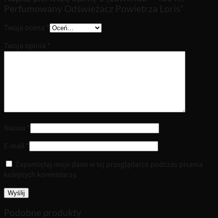
Perfumowany Odświeżacz Powietrza Loris”
Twoja ocena
*
Twoja opinia
*
Nazwa
*
E-mail
*
Zapamiętaj moje dane w tej przeglądarce podczas pisania
kolejnych komentarzy.
Podobne produkty