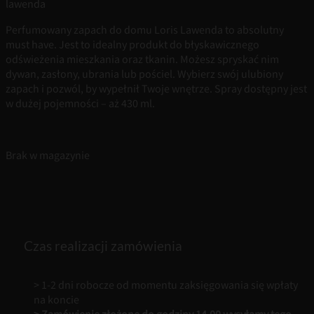
lawenda
Perfumowany zapach do domu Loris Lawenda to absolutny
must have. Jest to idealny produkt do błyskawicznego
odświeżenia mieszkania oraz tkanin. Możesz spryskać nim
dywan, zasłony, ubrania lub pościel. Wybierz swój ulubiony
zapach i pozwól, by wypełnił Twoje wnętrze. Spray dostępny jest
w dużej pojemności – aż 430 ml.
Brak w magazynie
Czas realizacji zamówienia
> 1-2 dni robocze od momentu zaksięgowania się wpłaty
na koncie