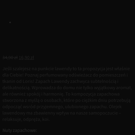
Pierwotna
Aktualna
34,90
zł
16,90
zł
cena
cena
Jeśli szalejesz na punkcie lawendy to ta propozycja jest właśnie
wynosiła:
wynosi:
dla Ciebie! Poznaj perfumowany odświeżacz do pomieszczeń i
34,90 zł.
16,90 zł.
tkanin od Loris! Zapach Lawendy zachwyca subtelnością i
delikatnością. Wprowadza do domu nie tylko wyjątkowy aromat,
ale również spokój i harmonię. To kompozycja zapachowa
stworzona z myślą o osobach, które po ciężkim dniu potrzebują
odpocząć wsród przyjemnego, ulubionego zapachu. Olejek
lawendowy ma zbawienny wpływ na nasze samopoczucie –
relaksuje, odpręża, koi.
Nuty zapachowe: