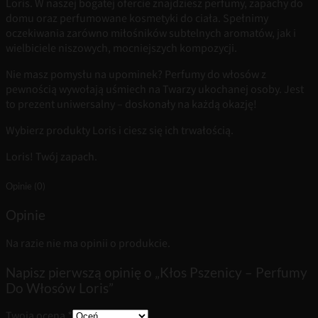
Loris. W naszej bogatej ofercie znajdziesz perfumy, zapachy do
domu oraz perfumowane kosmetyki do ciała. Spełnimy
oczekiwania zarówno miłośników subtelnych aromatów, jak i
wielbiciele niszowych, mocniejszych kompozycji.
Nie masz pomysłu na upominek? Perfumy do włosów z
pewnością wywołają uśmiech na Twarzy ukochanej osoby. Jest
to prezent uniwersalny – doskonały na każdą okazję!
Wybierz produkty Loris i ciesz się ich trwałością.
Loris! Twój zapach.
Opinie (0)
Opinie
Na razie nie ma opinii o produkcie.
Napisz pierwszą opinię o „Kłos Pszenicy – Perfumy
Do Włosów Loris”
Twoja ocena
*