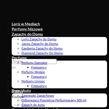
Przewiń
do
zawartości
Loris w Mediach
Perfumy Niszowe
Zapachy do Domu
Loris Zapachy do Domu
Javou Zapachy do Domu
Gardenia Zapachy do Domu
Diamond Zapachy Do Domu
Perfumy
Szukaj:
Perfumy Damskie
Frequency
Perfumy Męskie
Frequency
Perfumy Unisex
Frequency
Dom i Auto
0,00
zł
Zawieszki Zapachowe
Koszyk
Odświeżacz Powietrza Perfumowany 500 ml
Zapach do Auta