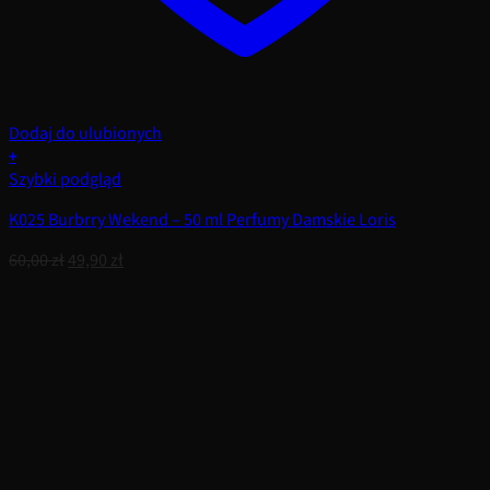
Dodaj do ulubionych
+
Szybki podgląd
K025 Burbrry Wekend – 50 ml Perfumy Damskie Loris
Pierwotna
Aktualna
60,00
zł
49,90
zł
cena
cena
wynosiła:
wynosi:
60,00 zł.
49,90 zł.