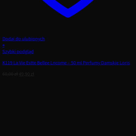
Dodaj do ulubionych
+
Szybki podgląd
K119 La Vie Estte Bellee Lncome – 50 ml Perfumy Damskie Loris
Pierwotna
Aktualna
60,00
zł
49,90
zł
cena
cena
wynosiła:
wynosi:
60,00 zł.
49,90 zł.