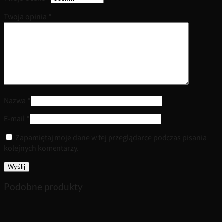
Twoja opinia
*
Nazwa
*
E-mail
*
Zapamiętaj moje dane w tej przeglądarce podczas pisania
kolejnych komentarzy.
Podobne produkty