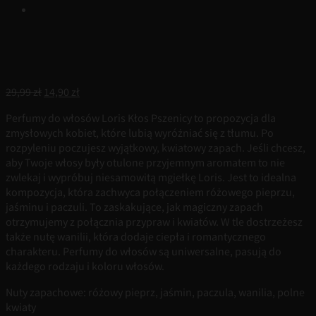
Pierwotna
Aktualna
29,99
zł
14,90
zł
cena
cena
Perfumy do włosów Loris Kłos Pszenicy to propozycja dla
wynosiła:
wynosi:
zmysłowych kobiet, które lubią wyróżniać się z tłumu. Po
29,99 zł.
14,90 zł.
rozpyleniu poczujesz wyjątkowy, kwiatowy zapach. Jeśli chcesz,
aby Twoje włosy były otulone przyjemnym aromatem to nie
zwlekaj i wypróbuj niesamowitą mgiełkę Loris. Jest to idealna
kompozycja, która zachwyca połączeniem różowego pieprzu,
jaśminu i paczuli. To zaskakujące, jak magiczny zapach
otrzymujemy z połącznia przypraw i kwiatów. W tle dostrzeżesz
także nutę wanilii, która dodaje ciepła i romantycznego
charakteru. Perfumy do włosów są uniwersalne, pasują do
każdego rodzaju i koloru włosów.
Nuty zapachowe: różowy pieprz, jaśmin, paczula, wanilia, polne
kwiaty