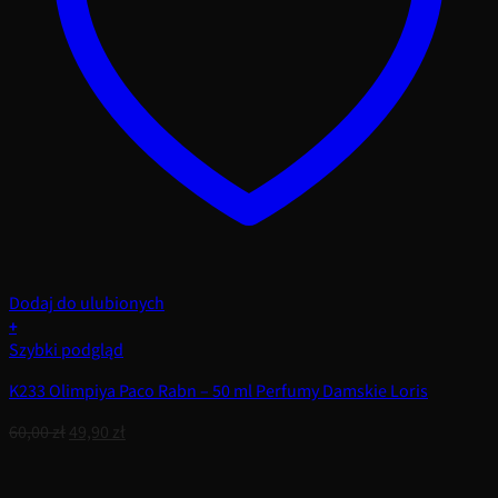
Dodaj do ulubionych
+
Szybki podgląd
K233 Olimpiya Paco Rabn – 50 ml Perfumy Damskie Loris
Pierwotna
Aktualna
60,00
zł
49,90
zł
cena
cena
wynosiła:
wynosi: