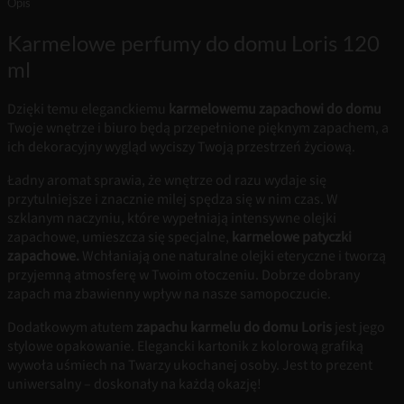
Opis
Karmelowe perfumy do domu Loris 120
ml
Dzięki temu eleganckiemu
karmelowemu zapachowi do domu
Twoje wnętrze i biuro będą przepełnione pięknym zapachem, a
ich dekoracyjny wygląd wyciszy Twoją przestrzeń życiową.
Ładny aromat sprawia, że wnętrze od razu wydaje się
przytulniejsze i znacznie milej spędza się w nim czas. W
szklanym naczyniu, które wypełniają intensywne olejki
zapachowe, umieszcza się specjalne,
karmelowe patyczki
zapachowe.
Wchłaniają one naturalne olejki eteryczne i tworzą
przyjemną atmosferę w Twoim otoczeniu. Dobrze dobrany
zapach ma zbawienny wpływ na nasze samopoczucie.
Dodatkowym atutem
zapachu karmelu do domu Loris
jest jego
stylowe opakowanie. Elegancki kartonik z kolorową grafiką
wywoła uśmiech na Twarzy ukochanej osoby. Jest to prezent
uniwersalny – doskonały na każdą okazję!