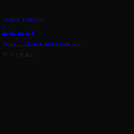
Dodaj do ulubionych
+
Szybki podgląd
Cytryna – 120 ml Zapach Do Domu Loris
Pierwotna
Aktualna
60,00
zł
49,90
zł
cena
cena
wynosiła:
wynosi:
60,00 zł.
49,90 zł.