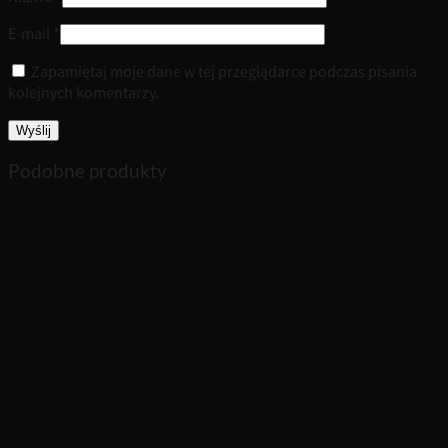
E-mail
*
Zapamiętaj moje dane w tej przeglądarce podczas pisania
kolejnych komentarzy.
Podobne produkty