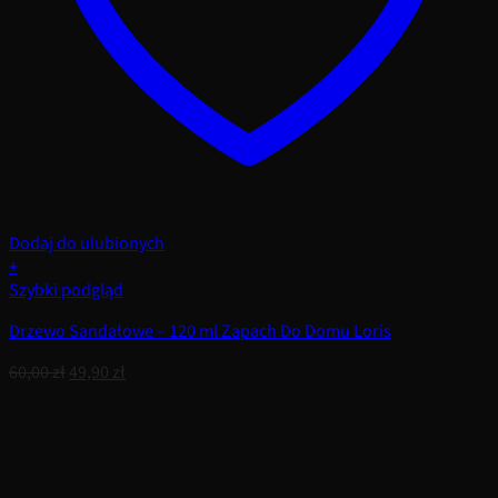
Dodaj do ulubionych
+
Szybki podgląd
Drzewo Sandałowe – 120 ml Zapach Do Domu Loris
Pierwotna
Aktualna
60,00
zł
49,90
zł
cena
cena
wynosiła:
wynosi:
60,00 zł.
49,90 zł.