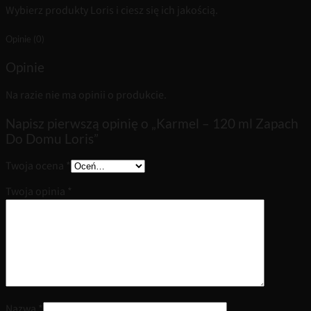
Wybierz produkty Loris i ciesz się ich jakością.
Opinie (0)
Opinie
Na razie nie ma opinii o produkcie.
Napisz pierwszą opinię o „Karmel – 120 ml Zapach
Do Domu Loris”
Twoja ocena
*
Twoja opinia
*
Nazwa
*