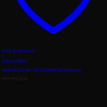
Dodaj do ulubionych
+
Szybki podgląd
Lawenda & Piżmo – 120 ml Zapach Do Domu Loris
Pierwotna
Aktualna
60,00
zł
49,90
zł
cena
cena
wynosiła:
wynosi:
60,00 zł.
49,90 zł.