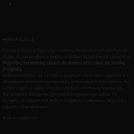
Pierwotna
Aktualna
44,00
zł
40,00
zł
cena
cena
Poznaj kolejną propozycję z kolekcji ekskluzywnych perfum do
wynosiła:
wynosi:
domu. W naszej ofercie mamy mnóstwo wyjątkowych zapachów.
44,00 zł.
40,00 zł.
Wypróbuj karmelowy zapach do domu Loris i ciesz się słodką
przygodą
.
Jeśli uśmiechasz się na myśl o pysznych deserach i wypiekach z
dodatkiem aksamitnego karmelu, to ten zapach jest właśnie dla
Ciebie. Łączy w sobie obłędną słodycz i kremową śmietankę.
Wyrazistości dodaje mu goryczka przypalanego cukru. To
sprawia, że zapach jest jeszcze bogatszy i ciekawszy. Wypróbuj
zapach z charakterem!
Brak w magazynie