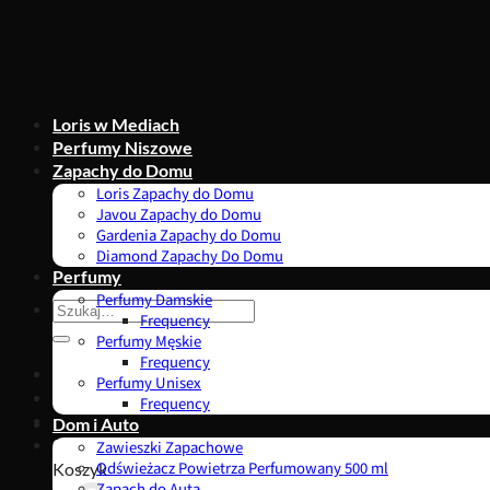
Przewiń
do
zawartości
Loris w Mediach
Perfumy Niszowe
Zapachy do Domu
Loris Zapachy do Domu
Javou Zapachy do Domu
Gardenia Zapachy do Domu
Diamond Zapachy Do Domu
Perfumy
Perfumy Damskie
Szukaj:
Frequency
Perfumy Męskie
Frequency
Perfumy Unisex
Frequency
Dom i Auto
0,00
zł
Zawieszki Zapachowe
Koszyk
Odświeżacz Powietrza Perfumowany 500 ml
Zapach do Auta