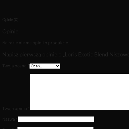
Opinie (0)
Opinie
Na razie nie ma opinii o produkcie.
Napisz pierwszą opinię o „Loris Exotic Blend Niszow
Twoja ocena
*
Twoja opinia
*
Nazwa
*