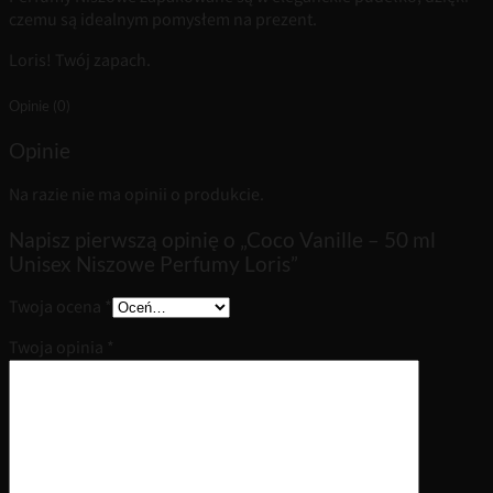
czemu są idealnym pomysłem na prezent.
Loris! Twój zapach.
Opinie (0)
Opinie
Na razie nie ma opinii o produkcie.
Napisz pierwszą opinię o „Coco Vanille – 50 ml
Unisex Niszowe Perfumy Loris”
Twoja ocena
*
Twoja opinia
*