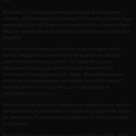
Wypróbuj, a efekt pozytywnie Cię zaskoczy! Spryskaj swoje
ubranie, odłóż i powąchaj je za trzy dni! Zapach w dalszym ciągu
będzie wyczuwalny. To właśnie dzięki temu luksusowe Perfumy
Niszowe zyskały swoją popularność! Wyróżnia je zachwycająca
trwałość!
Kolekcja Perfum Niszowych Loris to nasze najwspanialsze
dzieło! Odnajdziesz w niej fenomenalne produkty, których
zaperfumowanie wynosi aż 40%. Są to ponadczasowe,
intensywne kompozycje unisex, których aromat będzie
towarzyszył Ci ponadprzeciętnie długo. Wszystkie zapachy z
serii Niche przygotowywane są z ręcznie robionych esencji!
Ekstrakt perfum to luksus, który u nas odnajdziesz w
najpiękniejszym wydaniu.
Dobrze dobrany bukiet ma fantastyczny wpływ na nasz nastrój i
samopoczucie! Wybierz swoje ulubione nuty zapachowe, tak by
ich obecność w Twoim otoczeniu dodawała Ci radości i energii
do działania!
Perfumy Niszowe zapakowane są w eleganckie pudełko, dzięki