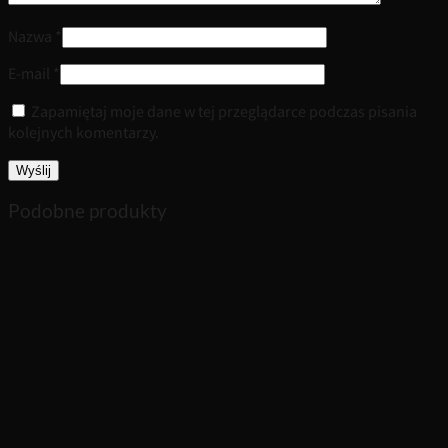
Nazwa
*
E-mail
*
Zapamiętaj moje dane w tej przeglądarce podczas pisania
kolejnych komentarzy.
Podobne produkty