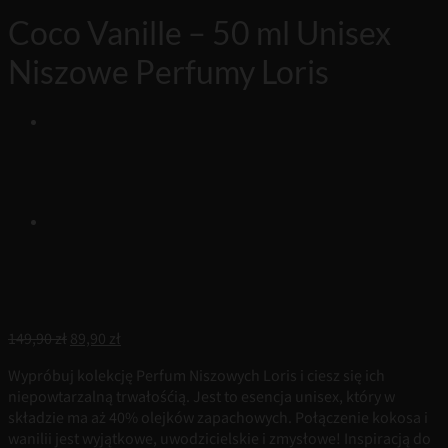
Coco Vanille – 50 ml Unisex
Niszowe Perfumy Loris
Pierwotna
Aktualna
149,90
zł
89,90
zł
cena
cena
Wypróbuj kolekcję Perfum Niszowych Loris i ciesz się ich
wynosiła:
wynosi:
niepowtarzalną trwałośćią. Jest to esencja unisex, który w
149,90 zł.
89,90 zł.
składzie ma aż 40% olejków zapachowych. Połączenie kokosa i
wanilii jest wyjątkowe, uwodzicielskie i zmysłowe! Inspiracją do