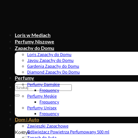
Przewiń
do
zawartości
Loris w Mediach
Perfumy Niszowe
Zapachy do Domu
Loris Zapachy do Domu
Javou Zapachy do Domu
Gardenia Zapachy do Domu
Diamond Zapachy Do Domu
Perfumy
Perfumy Damskie
Szukaj:
Frequency
Perfumy Męskie
Frequency
Perfumy Unisex
Frequency
Dom i Auto
0,00
zł
Zawieszki Zapachowe
Koszyk
Odświeżacz Powietrza Perfumowany 500 ml
Zapach do Auta