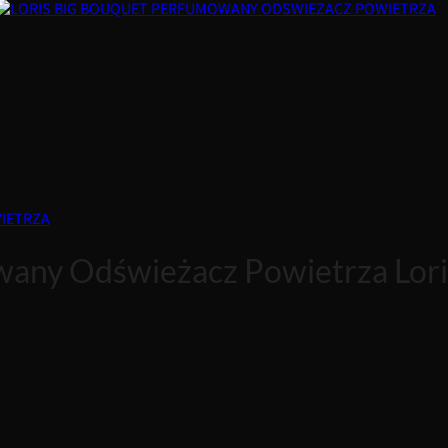
IETRZA
wany Odświeżacz Powietrza Lori