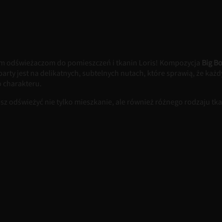
 odświeżaczom do pomieszczeń i tkanin Loris! Kompozycja
Big B
 oparty jest na delikatnych, subtelnych nutach, które sprawią, że k
 charakteru.
dświeżyć nie tylko mieszkanie, ale również różnego rodzaju tkanin