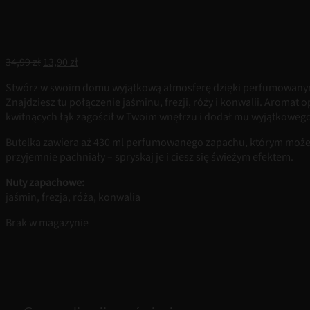
Pierwotna
Aktualna
34,99
zł
13,90
zł
cena
cena
Stwórz w swoim domu wyjątkową atmosferę dzięki perfumowanym
wynosiła:
wynosi:
Znajdziesz tu połączenie jaśminu, frezji, róży i konwalii. Aromat
34,99 zł.
13,90 zł.
kwitnących łąk zagościł w Twoim wnętrzu i dodał mu wyjątkowego
Butelka zawiera aż 430 ml perfumowanego zapachu, którym możesz o
przyjemnie pachniały – spryskaj je i ciesz się świeżym efektem.
Nuty zapachowe:
jaśmin, frezja, róża, konwalia
Brak w magazynie