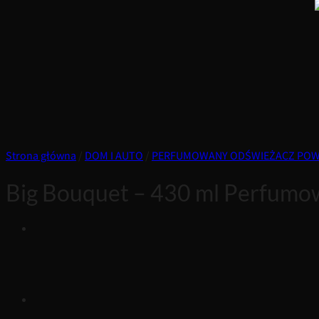
Strona główna
/
DOM I AUTO
/
PERFUMOWANY ODŚWIEŻACZ POW
Big Bouquet – 430 ml Perfumo