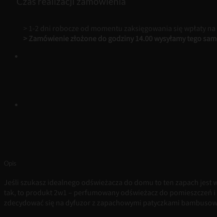
Czas realizacji zamówienia
> 1-2 dni robocze od momentu zaksięgowania się wpłaty na
> Zamówienie złożone do godziny 14.00 wysyłamy tego sam
Opis
Jeśli szukasz idealnego odświeżacza do domu to ten zapach jest w
tak, to produkt 2w1 – perfumowany odświeżacz do pomieszczeń i 
zdecydować się na dyfuzor z zapachowymi patyczkami bambusowy