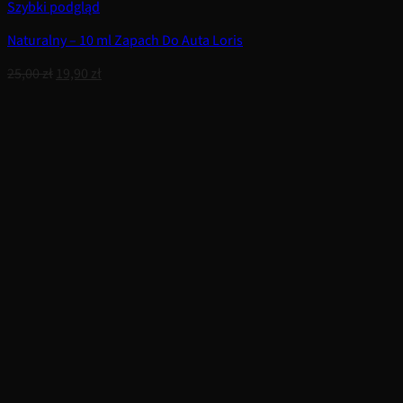
Szybki podgląd
Naturalny – 10 ml Zapach Do Auta Loris
Pierwotna
Aktualna
25,00
zł
19,90
zł
cena
cena
wynosiła:
wynosi:
25,00 zł.
19,90 zł.