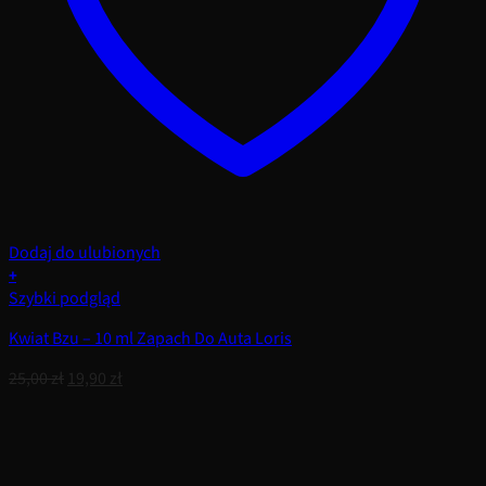
Dodaj do ulubionych
+
Szybki podgląd
Kwiat Bzu – 10 ml Zapach Do Auta Loris
Pierwotna
Aktualna
25,00
zł
19,90
zł
cena
cena
wynosiła:
wynosi:
25,00 zł.
19,90 zł.