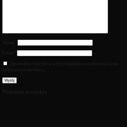
Nazwa
*
E-mail
*
Zapamiętaj moje dane w tej przeglądarce podczas pisania
kolejnych komentarzy.
Podobne produkty