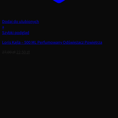
Dodaj do ulubionych
+
Szybki podgląd
Loris Kajla – 500 ML Perfumowany Odświeżacz Powietrza
Pierwotna
Aktualna
27,00
zł
22,50
zł
cena
cena
wynosiła:
wynosi:
27,00 zł.
22,50 zł.