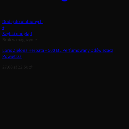
Dodaj do ulubionych
+
Szybki podgląd
Brak w magazynie
Loris Zielona Herbata – 500 ML Perfumowany Odświeżacz
Powietrza
Pierwotna
Aktualna
27,00
zł
22,50
zł
cena
cena
wynosiła:
wynosi:
27,00 zł.
22,50 zł.