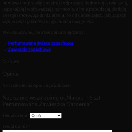
ponieważ poprawiają nastrój i odprężają. Jedne koją, relaksują,
uspokajają i wprowadzają harmonię, a inne pobudzają, dodają
energii i motywują do działania. To od Ciebie zależy jaki zapach
wybierzesz i jaki efekt dzięki niemu osiągniesz.
W ekskluzywnej serii Gardenia znajdziesz:
→
Perfumowane świece zapachowe
→
Zawieszki zapachowe
Opinie (0)
Opinie
Na razie nie ma opinii o produkcie.
Napisz pierwszą opinię o „Mango – 6 szt
Perfumowana Zawieszka Gardenia”
Twoja ocena
*
Twoja opinia
*