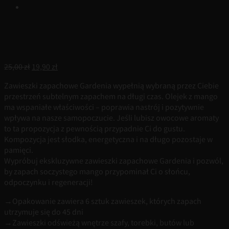
Pierwotna
Aktualna
25,00
zł
19,90
zł
cena
cena
Zawieszki zapachowe Gardenia wypełnią wybraną przez Ciebie
wynosiła:
wynosi:
przestrzeń subtelnym zapachem na długi czas. Olejek z mango
25,00 zł.
19,90 zł.
ma wspaniałe właściwości – poprawia nastrój i pozytywnie
wpływa na nasze samopoczucie. Jeśli lubisz owocowe aromaty
to ta propozycja z pewnością przypadnie Ci do gustu.
Kompozycja jest słodka, energetyczna i na długo pozostaje w
pamięci.
Wypróbuj ekskluzywne zawieszki zapachowe Gardenia i pozwól,
by zapach soczystego mango przypominał Ci o słońcu,
odpoczynku i regeneracji!
→Opakowanie zawiera 6 sztuk zawieszek, których zapach
utrzymuje się do 45 dni
→Zawieszki odświeżą wnętrze szafy, torebki, butów lub