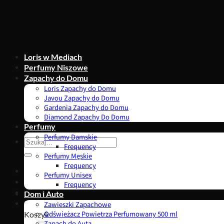
Przewiń
do
zawartości
Loris w Mediach
Perfumy Niszowe
Zapachy do Domu
Loris Zapachy do Domu
Javou Zapachy do Domu
Gardenia Zapachy do Domu
Diamond Zapachy Do Domu
Perfumy
Perfumy Damskie
Szukaj:
Frequency
Perfumy Męskie
Frequency
Perfumy Unisex
Frequency
Dom i Auto
0,00
zł
Zawieszki Zapachowe
Koszyk
Odświeżacz Powietrza Perfumowany 500 ml
Zapach do Auta