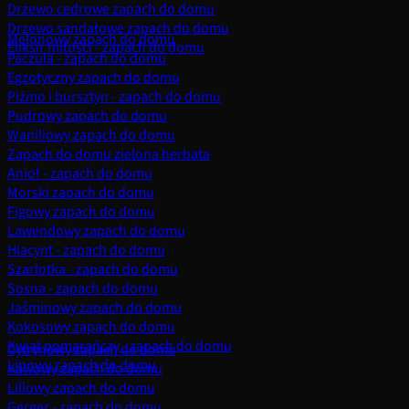
Drzewo cedrowe zapach do domu
Drzewo sandałowe zapach do domu
Melonowy zapach do domu
Eliksir miłości - zapach do domu
Paczula - zapach do domu
Egzotyczny zapach do domu
Piżmo i bursztyn - zapach do domu
Pudrowy zapach do domu
Waniliowy zapach do domu
Zapach do domu zielona herbata
Anioł - zapach do domu
Morski zapach do domu
Figowy zapach do domu
Lawendowy zapach do domu
Hiacynt - zapach do domu
Szarlotka - zapach do domu
Sosna - zapach do domu
Jaśminowy zapach do domu
Kokosowy zapach do domu
Kwiat pomarańczy - zapach do domu
Cytrynowy zapach do domu
Lipowy zapach do domu
Kawowy zapach do domu
Liliowy zapach do domu
Gerger - zapach do domu