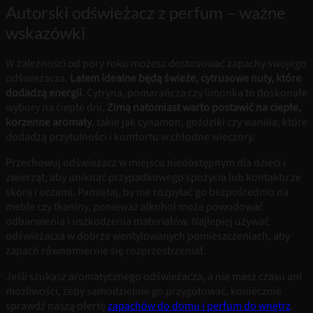
Autorski odświeżacz z perfum – ważne
wskazówki
W zależności od pory roku możesz dostosować zapachy swojego
odświeżacza.
Latem idealne będą świeże, cytrusowe nuty, które
dodadzą energii.
Cytryna, pomarańcza czy limonka to doskonałe
wybory na ciepłe dni.
Zimą natomiast warto postawić na ciepłe,
korzenne aromaty
, takie jak cynamon, goździki czy wanilia, które
dodadzą przytulności i komfortu w chłodne wieczory.
Przechowuj odświeżacz w miejscu niedostępnym dla dzieci i
zwierząt, aby uniknąć przypadkowego spożycia lub kontaktu ze
skórą i oczami. Pamiętaj, by nie rozpylać go bezpośrednio na
meble czy tkaniny, ponieważ alkohol może powodować
odbarwienia i uszkodzenia materiałów. Najlepiej używać
odświeżacza w dobrze wentylowanych pomieszczeniach, aby
zapach równomiernie się rozprzestrzeniał.
Jeśli szukasz aromatycznego odświeżacza, a nie masz czasu ani
możliwości, żeby samodzielnie go przygotować, koniecznie
sprawdź naszą ofertę
zapachów do domu i perfum do wnętrz
.