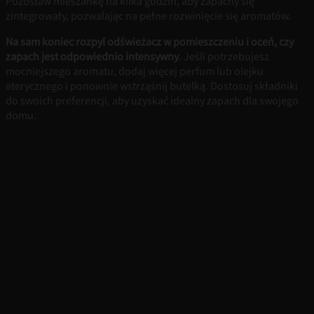
Pozostaw mieszankę na kilka godzin, aby zapachy się
zintegrowały, pozwalając na pełne rozwinięcie się aromatów.
Na sam koniec rozpyl odświeżacz w pomieszczeniu i oceń, czy
zapach jest odpowiednio intensywny
. Jeśli potrzebujesz
mocniejszego aromatu, dodaj więcej perfum lub olejku
eterycznego i ponownie wstrząśnij butelką. Dostosuj składniki
do swoich preferencji, aby uzyskać idealny zapach dla swojego
domu.