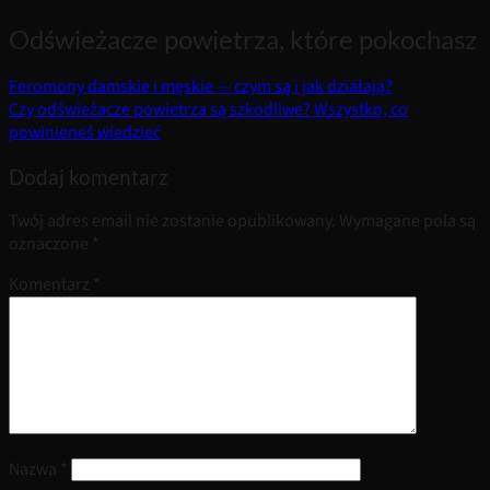
Odświeżacze powietrza, które pokochasz
Feromony damskie i męskie — czym są i jak działają?
Czy odświeżacze powietrza są szkodliwe? Wszystko, co
powinieneś wiedzieć
Dodaj komentarz
Twój adres email nie zostanie opublikowany.
Wymagane pola są
oznaczone
*
Komentarz
*
Nazwa
*