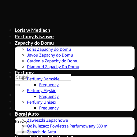
Przewiń
do
zawartości
Loris w Mediach
Perfumy Niszowe
Zapachy do Domu
Loris Zapachy do Domu
Javou Zapachy do Domu
Gardenia Zapachy do Domu
Diamond Zapachy Do Domu
Perfumy
Szukaj:
Perfumy Damskie
Frequency
Perfumy Męskie
Frequency
Perfumy Unisex
Frequency
Dom i Auto
0,00
zł
Zawieszki Zapachowe
Koszyk
Odświeżacz Powietrza Perfumowany 500 ml
Zapach do Auta