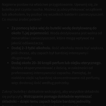
Najpierw postaw na właściwe przygotowanie. Upewnij się, że
butelka jest czysta i sucha. Możesz ją zdezynfekować wrzątkiem
lub alkoholem, by pozbyć się wszelkich bakterii i zanieczyszczeń.
Co musisz zrobić potem?
Za pomocą lejka wlej do butelki wodę destylowaną do
około ¾ jej pojemności
. Woda destylowana jest wolna od
minerałów i zanieczyszczeń, które mogą wpływać na
jakość odświeżacza;
Dodaj 2–3 łyżki alkoholu.
Ilość alkoholu może być większa,
jeśli chcesz, aby zapach był bardziej intensywny i
długotrwały;
Dodaj około 20–30 kropli perfum lub olejku eterycznego.
Możesz eksperymentować z ilością, w zależności od
preferowanej intensywności zapachu. Pamiętaj, że
niektóre olejki są bardziej skoncentrowane niż perfumy,
więc dostosuj ilość według potrzeby.
Zakręć butelkę i delikatnie wstrząśnij, aby wszystkie składniki
się połączyły.
Wstrząsanie pomaga dokładnie wymieszać
składniki – dzięki temu zapach będzie bardziej jednolity.