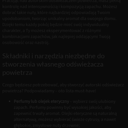
Pracując nad autorskim odświeżaczem powietrza, masz pełną
kontrolę nad intensywnością i kompozycją zapachu. Możesz
dobrać takie nuty, które najbardziej odpowiadają Twoim
upodobaniom, tworząc unikalny aromat dla swojego domu.
Dzięki temu każdy pokój będzie mieć swój indywidualny
charakter, a Ty możesz eksperymentować z różnymi
kombinacjami zapachów, jak najlepiej oddającymi Twoją
osobowość oraz nastrój.
Składniki i narzędzia niezbędne do
stworzenia własnego odświeżacza
powietrza
Czego będziesz potrzebować, aby stworzyć autorski odświeżacz
powietrza? Podpowiadamy – oto lista must-have!
Perfumy lub olejek eteryczny
– wybierz swój ulubiony
zapach. Perfumy powinny być wysokiej jakości, aby
zapewnić trwały aromat. Olejki eteryczne są naturalną
alternatywą, możesz wybierać świeże cytrusy, a nawet
głębokie, zmysłowe nuty drzewne;