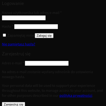
Logowanie
Wymagane
Nazwa użytkownika lub adres e-mail
*
Wymagane
Hasło
*
Zapamiętaj mnie
Zaloguj się
Nie pamiętasz hasła?
Zarejestruj się
Wymagane
Adres e-mail
*
Na adres e-mail zostanie wysłany odnośnik do ustawienia
nowego hasła.
Your personal data will be used to support your experience
throughout this website, to manage access to your account, and
for other purposes described in our
polityka prywatności
.
Zarejestruj się