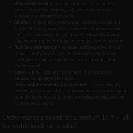
Woda destylowana
– pozwoli uniknąć osadzania się
minerałów, które mogłyby zatykać dyszę atomizera i
wpływać na jakość rozpylania;
Alkohol
– najlepiej użyć alkoholu izopropylowego lub
wódki. Alkohol pomaga rozpuścić perfumy i umożliwia
lepsze rozprowadzenie zapachu. Szybko odparowuje,
dzięki czemu zapach dłużej utrzymuje się w powietrzu;
Butelka z atomizerem
–
najlepiej szklana, aby uniknąć
reakcji chemicznych z plastikiem. Szkło jest bardziej
ekologiczne i nie wchodzi w reakcje z substancjami
chemicznymi;
Lejek
– ułatwi przelewanie składników do butelki,
minimalizując ryzyko rozlania;
Dekoracyjne elementy (opcjonalnie)
– suszone kwiaty,
muszelki czy inne ozdoby, które można umieścić wewnątrz
butelki dla efektu wizualnego, dodadzą odświeżaczowi
wyjątkowego uroku.
Odświeżacz powietrza z perfum DIY – jak
to zrobić krok po kroku?