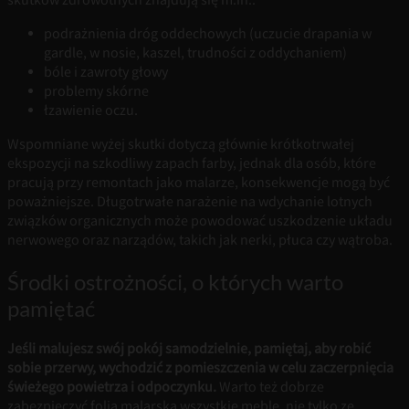
skutków zdrowotnych znajdują się m.in.:
podrażnienia dróg oddechowych (uczucie drapania w
gardle, w nosie, kaszel, trudności z oddychaniem)
bóle i zawroty głowy
problemy skórne
łzawienie oczu.
Wspomniane wyżej skutki dotyczą głównie krótkotrwałej
ekspozycji na szkodliwy zapach farby, jednak dla osób, które
pracują przy remontach jako malarze, konsekwencje mogą być
poważniejsze. Długotrwałe narażenie na wdychanie lotnych
związków organicznych może powodować uszkodzenie układu
nerwowego oraz narządów, takich jak nerki, płuca czy wątroba.
Środki ostrożności, o których warto
pamiętać
Jeśli malujesz swój pokój samodzielnie, pamiętaj, aby robić
sobie przerwy, wychodzić z pomieszczenia w celu zaczerpnięcia
świeżego powietrza i odpoczynku.
Warto też dobrze
zabezpieczyć folią malarską wszystkie meble, nie tylko ze