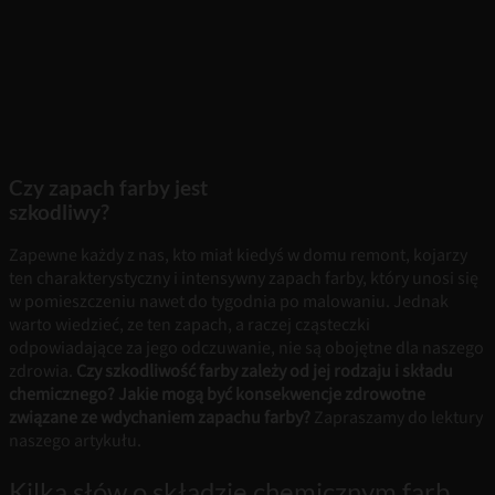
Czy zapach farby jest
szkodliwy?
Zapewne każdy z nas, kto miał kiedyś w domu remont, kojarzy
ten charakterystyczny i intensywny zapach farby, który unosi się
w pomieszczeniu nawet do tygodnia po malowaniu. Jednak
warto wiedzieć, ze ten zapach, a raczej cząsteczki
odpowiadające za jego odczuwanie, nie są obojętne dla naszego
zdrowia.
Czy szkodliwość farby zależy od jej rodzaju i składu
chemicznego? Jakie mogą być konsekwencje zdrowotne
związane ze wdychaniem zapachu farby?
Zapraszamy do lektury
naszego artykułu.
Kilka słów o składzie chemicznym farb