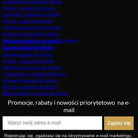
Lawendowy zapach do domu
Hiacynt - zapach do domu
Szarlotka - zapach do domu
Sosna - zapach do domu
Jaśminowy zapach do domu
Kokosowy zapach do domu
Kwiat pomarańczy - zapach do domu
Cytrynowy zapach do domu
Lipowy zapach do domu
Kawowy zapach do domu
Liliowy zapach do domu
Gerger - zapach do domu
Świąteczny zapach do domu
Truskawkowy zapach do domu
Wiosenny zapach do domu
Wiśniowy zapach do domu
Biała herbata - zapach do domu
Promocje, rabaty i nowości priorytetowo
na e-
mail
Zapisz się
Rejestrując się, zgadzasz się na otrzymywanie e-mail marketingu.