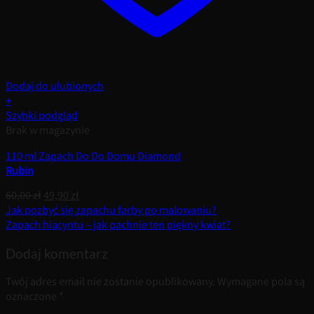
Dodaj do ulubionych
+
Szybki podgląd
Brak w magazynie
110 ml Zapach Do Do Domu Diamond
Rubin
Pierwotna
Aktualna
60,00
zł
49,90
zł
cena
cena
Jak pozbyć się zapachu farby po malowaniu?
wynosiła:
wynosi:
Zapach hiacyntu – jak pachnie ten piękny kwiat?
60,00 zł.
49,90 zł.
Dodaj komentarz
Twój adres email nie zostanie opublikowany.
Wymagane pola są
oznaczone
*