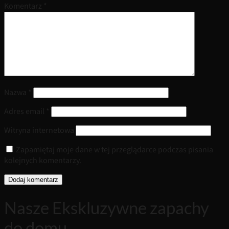
Komentarz
*
Nazwa
*
Adres email
*
Witryna internetowa
Zapamiętaj moje dane w tej przeglądarce podczas pisania
kolejnych komentarzy.
Nasze Ekskluzywne zapachy
do domu