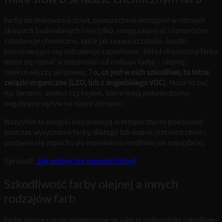
Farby do malowania ścian, powszechnie dostępne w różnych
sklepach budowlanych i nie tylko, mogą zawierać różnorodne
substancje chemiczne, takie jak rozpuszczalniki, środki
konserwujące czy substancje zapachowe. Skład chemiczny farby
może się różnić w zależności od rodzaju farby – olejnej,
lateksowej czy akrylowej. T
o, co jest w nich szkodliwe, to lotne
związki organiczne (LZO, lub z angielskiego VOC).
Może to być
np. benzen, aceton czy ksylen, które mają potwierdzony
negatywny wpływ na nasze zdrowie.
Wszystkie te związki odparowują w temperaturze pokojowej
podczas wysychania farby, dlatego tak ważne jest wietrzenie i
pozbycie się zapachu po malowaniu możliwie jak najszybciej.
Sprawdź:
Jak pozbyć się zapachu farby?
Szkodliwość farby olejnej a innych
rodzajów farb
Farby olejne często wymieniane są jako te najbardziej szkodliwe,