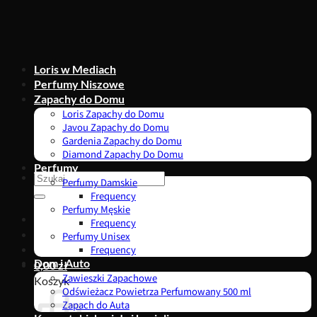
Przewiń
do
zawartości
Loris w Mediach
Perfumy Niszowe
Zapachy do Domu
Loris Zapachy do Domu
Javou Zapachy do Domu
Gardenia Zapachy do Domu
Diamond Zapachy Do Domu
Perfumy
Szukaj:
Perfumy Damskie
Frequency
Perfumy Męskie
Frequency
Perfumy Unisex
Frequency
Dom i Auto
0,00
zł
Zawieszki Zapachowe
Koszyk
Odświeżacz Powietrza Perfumowany 500 ml
Zapach do Auta