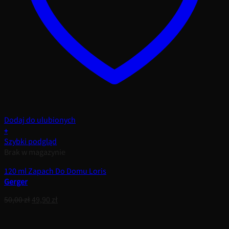
Dodaj do ulubionych
+
Szybki podgląd
Brak w magazynie
120 ml Zapach Do Domu Loris
Gerger
Pierwotna
Aktualna
50,00
zł
49,90
zł
cena
cena
wynosiła:
wynosi: