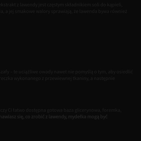
strakt z lawendy jest częstym składnikiem soli do kąpieli,
, a jej smakowe walory sprawiają, że lawenda bywa również
fy – te uciążliwe owady nawet nie pomyślą o tym, aby osiedlić
reczka wykonanego z przewiewnej tkaniny, a następnie
czy Ci łatwo dostępna gotowa baza glicerynowa, foremka,
anawiasz się, co zrobić z lawendy, mydełka mogą być