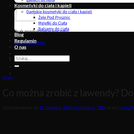
Kosmetyki do ciała i kąpieli
Damskie kosmetyki do ciała i kąpieli
Żele Pod Prysznic
Mgiełki do Ciała
Balsamy do ciała
Brak produktów w koszyku.
Blog
Regulamin
Wróć do sklepu
O nas
Szukaj:
Porady
Co można zrobić z lawendy? 
Opublikowano na
11 czerwca, 2024
11 czerwca, 2024
przez
Loris 