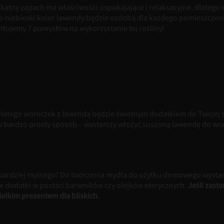
katny zapach ma właściwości uspokajające i relaksacyjne, dlatego ek
-niebieski kolor lawendy będzie ozdobą dla każdego pomieszczenia
ntujemy 7 pomysłów na wykorzystanie tej rośliny!
latego woreczek z lawendą będzie świetnym dodatkiem do Twojej sza
w bardzo prosty sposób – wystarczy włożyć suszoną lawendę do wo
c bardziej mylnego! Do tworzenia mydła do użytku domowego wystar
e dodatki w postaci barwników czy olejków eterycznych.
Jeśli zast
lkim prezentem dla bliskich.