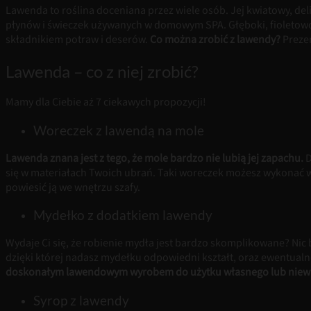
Lawenda to roślina doceniana przez wiele osób. Jej kwiatowy, deli
płynów i świeczek używanych w domowym SPA. Głęboki, fioletowo
składnikiem potraw i deserów.
Co można zrobić z lawendy?
Preze
Lawenda – co z niej zrobić?
Mamy dla Ciebie aż 7 ciekawych propozycji!
Woreczek z lawendą na mole
Lawenda znana jest z tego, że mole bardzo nie lubią jej zapachu.
D
się w materiałach Twoich ubrań. Taki woreczek możesz wykonać 
powiesić ją we wnętrzu szafy.
Mydełko z dodatkiem lawendy
Wydaje Ci się, że robienie mydła jest bardzo skomplikowane? Ni
dzięki której nadasz mydełku odpowiedni kształt, oraz ewentualn
doskonałym lawendowym wyrobem do użytku własnego lub niewie
Syrop z lawendy