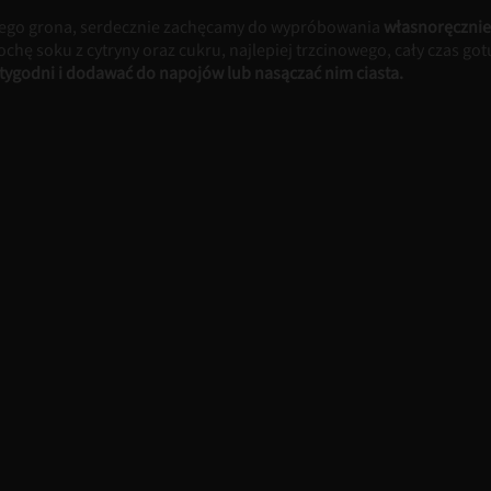
do tego grona, serdecznie zachęcamy do wypróbowania
własnoręcznie
chę soku z cytryny oraz cukru, najlepiej trzcinowego, cały czas got
ygodni i dodawać do napojów lub nasączać nim ciasta.