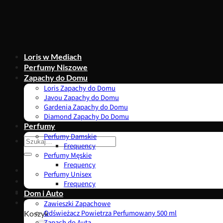
Przewiń
do
zawartości
Loris w Mediach
Perfumy Niszowe
Zapachy do Domu
Loris Zapachy do Domu
Javou Zapachy do Domu
Gardenia Zapachy do Domu
Diamond Zapachy Do Domu
Perfumy
Perfumy Damskie
Szukaj:
Frequency
Perfumy Męskie
Frequency
Perfumy Unisex
Frequency
Dom i Auto
0,00
zł
Zawieszki Zapachowe
Koszyk
Odświeżacz Powietrza Perfumowany 500 ml
Zapach do Auta