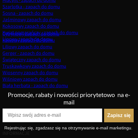
Hiacynt - zapach do domu
Szarlotka - zapach do domu
Sosna - zapach do domu
Jaśminowy zapach do domu
Kokosowy zapach do domu
Kwiat pomarańczy - zapach do domu
Cytrynowy zapach do domu
Lipowy zapach do domu
Kawowy zapach do domu
Liliowy zapach do domu
Gerger - zapach do domu
Świąteczny zapach do domu
Truskawkowy zapach do domu
Wiosenny zapach do domu
Wiśniowy zapach do domu
Biała herbata - zapach do domu
Promocje, rabaty i nowości priorytetowo
na e-
mail
Zapisz się
Rejestrując się, zgadzasz się na otrzymywanie e-mail marketingu.
INFORMACJE