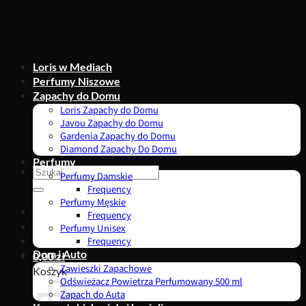
Przewiń
do
zawartości
Loris w Mediach
Perfumy Niszowe
Zapachy do Domu
Loris Zapachy do Domu
Javou Zapachy do Domu
Gardenia Zapachy do Domu
Diamond Zapachy Do Domu
Perfumy
Szukaj:
Perfumy Damskie
Frequency
Perfumy Męskie
Frequency
Perfumy Unisex
Frequency
Dom i Auto
0,00
zł
Zawieszki Zapachowe
Koszyk
Odświeżacz Powietrza Perfumowany 500 ml
Zapach do Auta