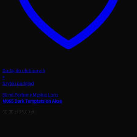
Dodaj do ulubionych
+
Szybki podgląd
50 ml Perfumy Męskie Loris
M065 Dark Temptatsion Akse
Pierwotna
Aktualna
60,00
zł
35,00
zł
cena
cena
wynosiła:
wynosi:
60,00 zł.
35,00 zł.