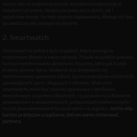
naszej ofercie znajdziesz przede wszystkim kompozycję ze
świeżymi cytrusami, idealną zarówno na co dzień, jak i
wyjątkowe okazje. Do tego pięknie zapakowaną, dlatego od razu
sprawdzi się jako pomysł na prezent.
2. Smartwatch
Smartwatch to jedno z tych urządzeń, które pomaga w
codziennym dbaniu o nasze zdrowie. Przede wszystkim posiada
funkcje monitorowania aktywności fizycznej, takie jak licznik
kroków, pomiar tętna, śledzenie tras biegowych czy
monitorowanie spalanych kalorii. Są one popularne wśród osób
uprawiających sport i dbających o zdrowie. Większość
smartwatchy może być również sparowana z telefonem
komórkowym za pomocą Bluetooth, co pozwala na odbieranie
powiadomień o wiadomościach, połączeniach telefonicznych i
innych powiadomieniach bezpośrednio na zegarku.
Jest to więc
bardzo praktyczne urządzenie, którym warto obdarować
partnera.