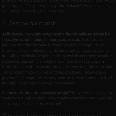
podróży. Może będzie to miejsce, w którym się poznaliście? Albo
gdzie spędziliście pierwsze, wspólne wakacje? Wszystko zależy
od Ciebie i Twojej inwencji twórczej!
8. Zestaw barmański
Jeśli chcesz, aby wyjątkowy prezent dla chłopaka na święta był
fizycznym upominkiem, to mamy coś jeszcze.
Zestaw barmański
jako prezent dla chłopaka to świetny wybór, szczególnie jeśli
interesuje się on miksologią lub ceni sztukę przygotowywania
koktajli. Umożliwia Twojemu chłopakowi eksperymentowanie z
różnymi przepisami na koktajle, co może być fascynującym
hobby lub sposobem na imponowanie gościom podczas przyjęć.
Taki prezent może również sprzyjać spędzaniu razem czasu,
gdyż możecie wspólnie eksperymentować z tworzeniem różnych
koktajli, ciesząc się ich przygotowywaniem.
Co można kupić chłopakowi na święta?
Pomysłów jest jak widać
wiele i to od Ciebie zależy, który z nich wybierzesz. Mamy jednak
nadzieję, że Cię zainspirowaliśmy!
Zapachy, które pomożesz podarować