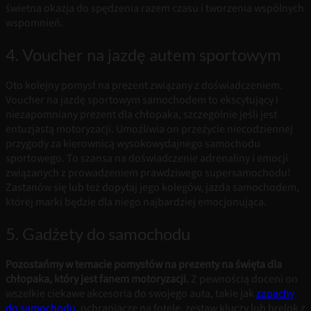
świetna okazja do spędzenia razem czasu i tworzenia wspólnych
wspomnień.
4. Voucher na jazdę autem sportowym
Oto kolejny pomysł na prezent związany z doświadczeniem.
Voucher na jazdę sportowym samochodem to ekscytujący i
niezapomniany prezent dla chłopaka, szczególnie jeśli jest
entuzjastą motoryzacji. Umożliwia on przeżycie niecodziennej
przygody za kierownicą wysokowydajnego samochodu
sportowego. To szansa na doświadczenie adrenaliny i emocji
związanych z prowadzeniem prawdziwego supersamochodu!
Zastanów się lub też dopytaj jego kolegów, jazda samochodem,
której marki będzie dla niego najbardziej emocjonująca.
5. Gadżety do samochodu
Pozostańmy w temacie pomysłów na prezenty na święta dla
chłopaka, który jest fanem motoryzacji.
Z pewnością doceni on
wszelkie ciekawe akcesoria do swojego auta, takie jak
zapachy
do samochodu
, ochraniacze na fotele, zestaw kluczy lub brelok z