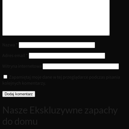
Nazwa
*
Adres email
*
Witryna internetowa
Zapamiętaj moje dane w tej przeglądarce podczas pisania
kolejnych komentarzy.
Nasze Ekskluzywne zapachy
do domu