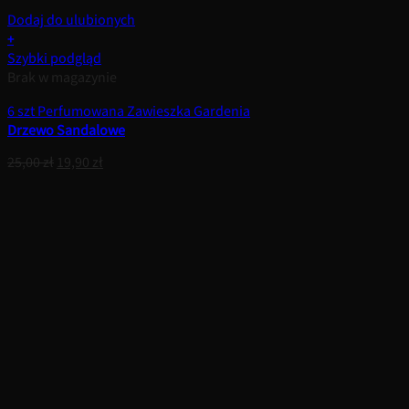
Dodaj do ulubionych
+
Szybki podgląd
Brak w magazynie
6 szt Perfumowana Zawieszka Gardenia
Drzewo Sandalowe
Pierwotna
Aktualna
25,00
zł
19,90
zł
cena
cena
wynosiła:
wynosi:
25,00 zł.
19,90 zł.