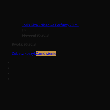
Loris Giza - Niszowe Perfumy 70 ml
1 ×
119,90
zł
95,92
zł
Kwota:
95,92
zł
Zobacz koszyk
Zamówienie