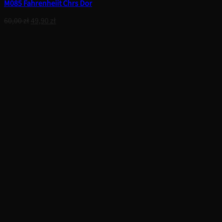
M085 Fahrenheiit Chrs Dor
Pierwotna
Aktualna
60,00
zł
49,90
zł
cena
cena
wynosiła:
wynosi:
60,00 zł.
49,90 zł.