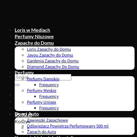
Przewiń
do
zawartości
Loris w Mediach
Perfumy Niszowe
Zapachy do Domu
Loris Zapachy do Domu
Javou Zapachy do Domu
Gardenia Zapachy do Domu
Diamond Zapachy Do Domu
Perfumy
Szukaj:
Perfumy Damskie
Frequency
Perfumy Męskie
Frequency
Perfumy Unisex
Frequency
Dom i Auto
95,92
zł
Zawieszki Zapachowe
Koszyk
Odświeżacz Powietrza Perfumowany 500 ml
×
Zapach do Auta