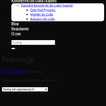
Kosmetyki do ciała i kąpieli
Damskie kosmetyki do ciała i kąpieli
Żele Pod Prysznic
Mgiełki do Ciała
Balsamy do ciała
Blog
Regulamin
O nas
Szukaj:
Promocje
Strona główna
/
Promocje
Posortowane
Wyświetlanie wszystkich wyników: 9
według
najnowszych