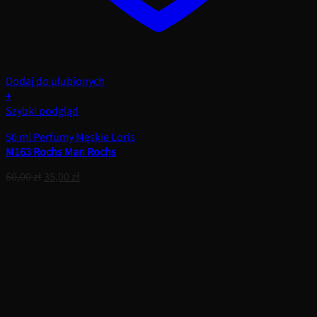
Dodaj do ulubionych
+
Szybki podgląd
50 ml Perfumy Męskie Loris
M163 Rochs Man Rochs
Pierwotna
Aktualna
60,00
zł
35,00
zł
cena
cena
wynosiła:
wynosi:
60,00 zł.
35,00 zł.