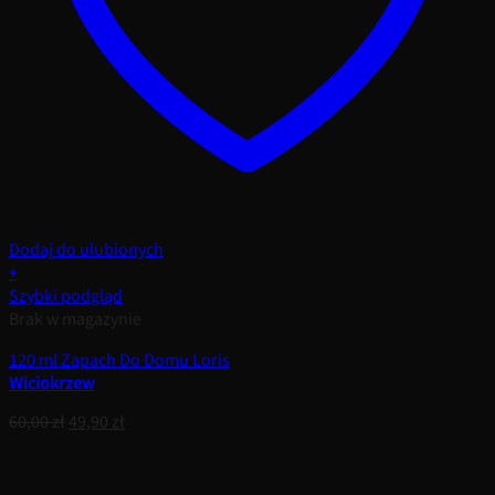
Dodaj do ulubionych
+
Szybki podgląd
Brak w magazynie
120 ml Zapach Do Domu Loris
Wiciokrzew
Pierwotna
Aktualna
60,00
zł
49,90
zł
cena
cena
wynosiła:
wynosi:
60,00 zł.
49,90 zł.