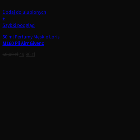
Dodaj do ulubionych
+
Szybki podgląd
50 ml Perfumy Męskie Loris
M160 Pii Airr Givenc
Pierwotna
Aktualna
60,00
zł
49,90
zł
cena
cena
wynosiła:
wynosi:
60,00 zł.
49,90 zł.